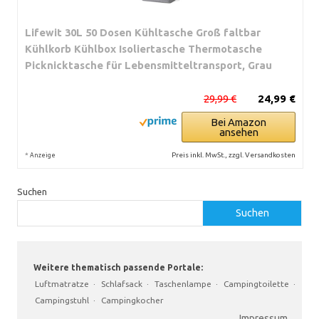
Lifewit 30L 50 Dosen Kühltasche Groß faltbar
Kühlkorb Kühlbox Isoliertasche Thermotasche
Picknicktasche für Lebensmitteltransport, Grau
29,99 €
24,99 €
Bei Amazon
ansehen
*
Preis inkl. MwSt., zzgl. Versandkosten
Anzeige
Suchen
Suchen
Weitere thematisch passende Portale:
Luftmatratze
·
Schlafsack
·
Taschenlampe
·
Campingtoilette
·
Campingstuhl
·
Campingkocher
Impressum