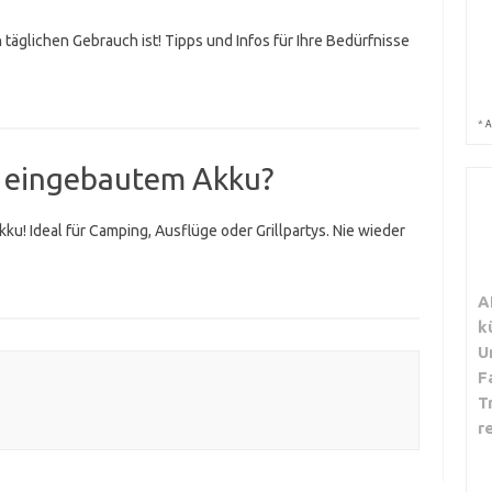
 täglichen Gebrauch ist! Tipps und Infos für Ihre Bedürfnisse
*
A
t eingebautem Akku?
ku! Ideal für Camping, Ausflüge oder Grillpartys. Nie wieder
A
k
U
F
T
r