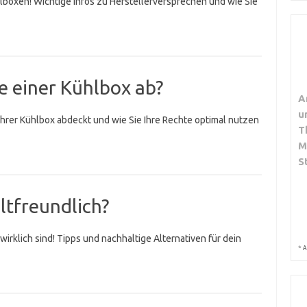
ühlboxen! Wichtige Infos zu Herstellerversprechen und wie Sie
e einer Kühlbox ab?
A
u
Ihrer Kühlbox abdeckt und wie Sie Ihre Rechte optimal nutzen
T
M
S
tfreundlich?
rklich sind! Tipps und nachhaltige Alternativen für dein
*
A