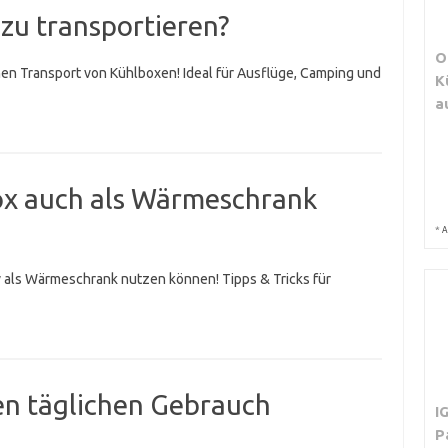
 zu transportieren?
O
en Transport von Kühlboxen! Ideal für Ausflüge, Camping und
K
a
ox auch als Wärmeschrank
*
A
v als Wärmeschrank nutzen können! Tipps & Tricks für
den täglichen Gebrauch
I
P