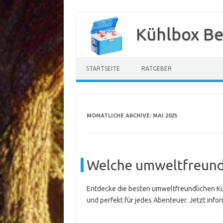
Zum
Inhalt
Kühlbox Be
springen
STARTSEITE
RATGEBER
MONATLICHE ARCHIVE:
MAI 2025
Welche umweltfreundl
Entdecke die besten umweltfreundlichen Küh
und perfekt für jedes Abenteuer. Jetzt infor