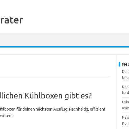
rater
Neu
Kan
bet
Kan
bek
ichen Kühlboxen gibt es?
Loh
vom
lboxen für deinen nächsten Ausflug! Nachhaltig, effizient
mieren!
Pas
Kom