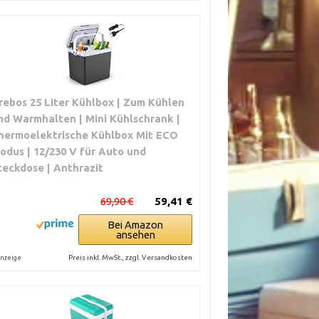
rebos 25 Liter Kühlbox | Zum Kühlen
nd Warmhalten | Mini Kühlschrank |
hermoelektrische Kühlbox Mit ECO
odus | 12/230 V für Auto und
teckdose | Anthrazit
69,90 €
59,41 €
Bei Amazon
ansehen
Preis inkl. MwSt., zzgl. Versandkosten
nzeige