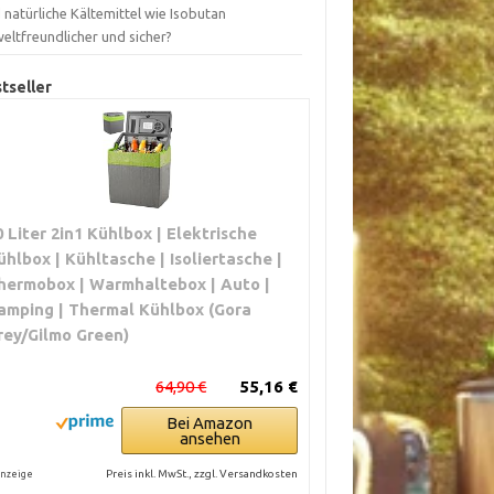
 natürliche Kältemittel wie Isobutan
eltfreundlicher und sicher?
tseller
0 Liter 2in1 Kühlbox | Elektrische
ühlbox | Kühltasche | Isoliertasche |
hermobox | Warmhaltebox | Auto |
amping | Thermal Kühlbox (Gora
rey/Gilmo Green)
64,90 €
55,16 €
Bei Amazon
ansehen
Preis inkl. MwSt., zzgl. Versandkosten
nzeige