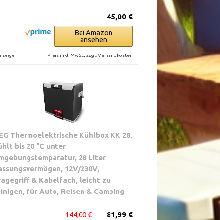
45,00 €
Bei Amazon
ansehen
Preis inkl. MwSt., zzgl. Versandkosten
nzeige
EG Thermoelektrische Kühlbox KK 28,
ühlt bis 20 °C unter
mgebungstemparatur, 28 Liter
assungsvermögen, 12V/230V,
ragegriff & Kabelfach, leicht zu
einigen, für Auto, Reisen & Camping
144,00 €
81,99 €