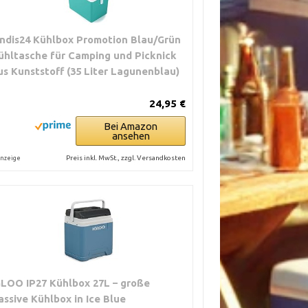
ndis24 Kühlbox Promotion Blau/Grün
ühltasche für Camping und Picknick
us Kunststoff (35 Liter Lagunenblau)
24,95 €
Bei Amazon
ansehen
Preis inkl. MwSt., zzgl. Versandkosten
nzeige
GLOO IP27 Kühlbox 27L – große
assive Kühlbox in Ice Blue