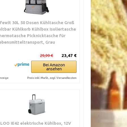
ifewit 30L 50 Dosen Kühltasche Groß
altbar Kühlkorb Kühlbox Isoliertasche
hermotasche Picknicktasche für
ebensmitteltransport, Grau
29,99 €
23,47 €
Bei Amazon
ansehen
Preis inkl. MwSt., zzgl. Versandkosten
nzeige
GLOO IE42 elektrische Kühlbox, 12V