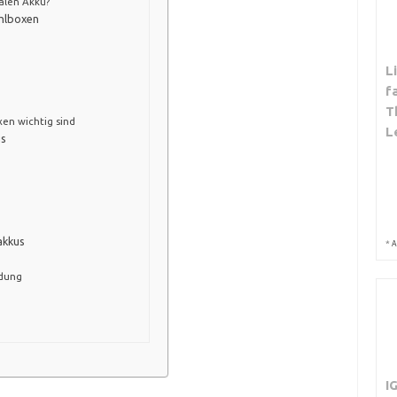
alen Akku?
ühlboxen
L
f
T
en wichtig sind
L
us
akkus
*
A
idung
I