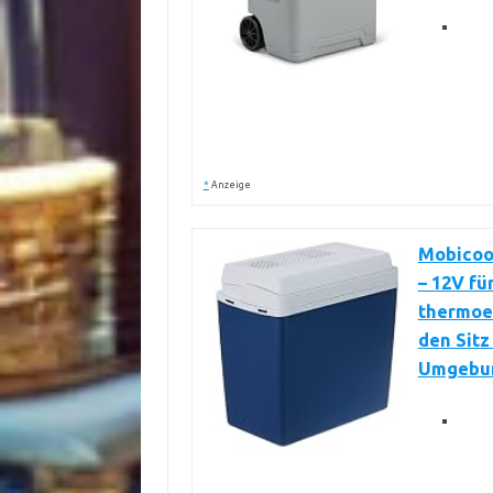
*
Anzeige
Mobicoo
– 12V f
thermoel
den Sitz 
Umgebu