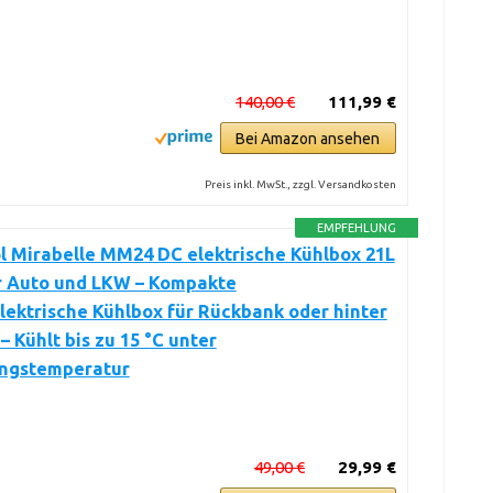
140,00 €
111,99 €
Bei Amazon ansehen
Preis inkl. MwSt., zzgl. Versandkosten
EMPFEHLUNG
l Mirabelle MM24 DC elektrische Kühlbox 21L
ür Auto und LKW – Kompakte
ektrische Kühlbox für Rückbank oder hinter
– Kühlt bis zu 15 °C unter
ngstemperatur
49,00 €
29,99 €