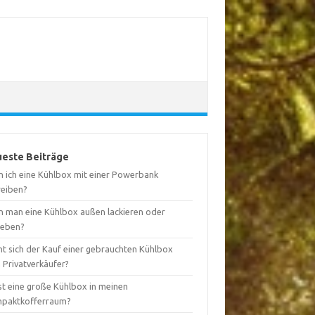
este Beiträge
n ich eine Kühlbox mit einer Powerbank
reiben?
n man eine Kühlbox außen lackieren oder
leben?
nt sich der Kauf einer gebrauchten Kühlbox
 Privatverkäufer?
st eine große Kühlbox in meinen
paktkofferraum?