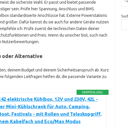
*
A
 meist die sicherste Wahl. Er passt und bietet passende
stiger sein. Prüfe hier Spannung, Anschluss und BMS.
hlbox standardisierte Anschlüsse hat. Externe Powerstations
Suc
 und größer. Dafür kannst du sie auch für andere Geräte nutzen
empfehle ich: Prüfe zuerst die technischen Daten deiner
hutzfunktionen und Preis. Wenn du unsicher bist, such nach
ten Nutzerbewertungen.
 oder Alternative
en, deinem Budget und deinem Sicherheitsanspruch ab. Kurz
e folgenden Leitfragen helfen dir, die passende Variante zu
EMPFEHLUNG
42 elektrische Kühlbox, 12V und 230V, 42L -
r Mini-Kühlschrank für Auto, Camping,
Boot, Festivals - mit Rollen und Teleskopgriff,
chem Kabelfach und Eco/Max Modus