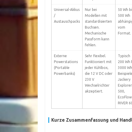
Universal-Akkus
Nur bei
50 Wh bi
/
Modellen mit
500 Wh
Austauschpacks
standardisierten
abhängi
Buchsen.
vom
Mechanische
Format.
Passform kann
fehlen.
Externe
Sehr flexibel.
Typisch
Powerstations
Funktioniert mit
200 Wh b
(Portable
jeder Kühlbox,
3000 Wh
Powerbanks)
die 12 V DC oder
Beispiele
230 V
Jackery
Wechselrichter
Explorer
akzeptiert.
500,
EcoFlow
RIVER 6
Kurze Zusammenfassung und Hand