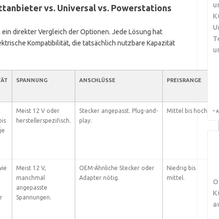
u
ittanbieter vs. Universal vs. Powerstations
K
U
h ein direkter Vergleich der Optionen. Jede Lösung hat
T
trische Kompatibilität, die tatsächlich nutzbare Kapazität
u
TÄT
SPANNUNG
ANSCHLÜSSE
PREISRANGE
Meist 12 V oder
Stecker angepasst. Plug-and-
Mittel bis hoch.
*
A
is
herstellerspezifisch.
play.
je
wie
Meist 12 V,
OEM-Ähnliche Stecker oder
Niedrig bis
manchmal
Adapter nötig.
mittel.
O
angepasste
K
r
Spannungen.
a