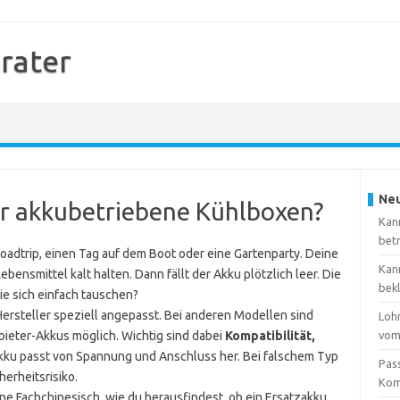
rater
Neu
ür akkubetriebene Kühlboxen?
Kan
bet
oadtrip, einen Tag auf dem Boot oder eine Gartenparty. Deine
Kan
ensmittel kalt halten. Dann fällt der Akku plötzlich leer. Die
bek
ie sich einfach tauschen?
ersteller speziell angepasst. Bei anderen Modellen sind
Loh
ieter-Akkus möglich. Wichtig sind dabei
Kompatibilität,
vom
zakku passt von Spannung und Anschluss her. Bei falschem Typ
Pas
erheitsrisiko.
Kom
hne Fachchinesisch, wie du herausfindest, ob ein Ersatzakku