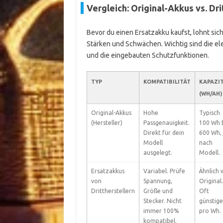
Vergleich: Original-Akkus vs. Dr
Bevor du einen Ersatzakku kaufst, lohnt sic
Stärken und Schwächen. Wichtig sind die elek
und die eingebauten Schutzfunktionen.
TYP
KOMPATIBILITÄT
KAPAZI
(WH/AH)
Original-Akkus
Hohe
Typisch
(Hersteller)
Passgenauigkeit.
100 Wh b
Direkt für dein
600 Wh, 
Modell
nach
ausgelegt.
Modell.
Ersatzakkus
Variabel. Prüfe
Ähnlich 
von
Spannung,
Original.
Drittherstellern
Größe und
Oft
Stecker. Nicht
günstige
immer 100%
pro Wh.
kompatibel.