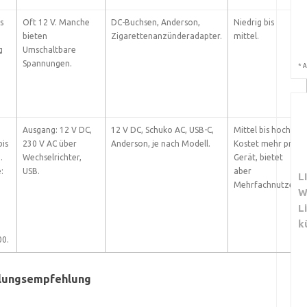
s
Oft 12 V. Manche
DC-Buchsen, Anderson,
Niedrig bis
bieten
Zigarettenanzünderadapter.
mittel.
g
Umschaltbare
Spannungen.
*
A
Ausgang: 12 V DC,
12 V DC, Schuko AC, USB-C,
Mittel bis hoch.
is
230 V AC über
Anderson, je nach Modell.
Kostet mehr pro
.
Wechselrichter,
Gerät, bietet
:
USB.
aber
L
Mehrfachnutzen.
W
L
k
00.
lungsempfehlung