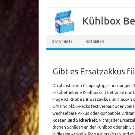
Zum
Inhalt
Kühlbox Be
springen
STARTSEITE
RATGEBER
Gibt es Ersatzakkus f
Du planst einen Campingtrip, einen langen R
akkubetriebene Kühlbox soll Getränke und Leb
Frage ist:
Gibt es Ersatzakkus
und lassen s
Oft sind Akku-Packs fest verbaut oder vom H
wechselbare Akkus oder kompatible Drittanb
Kosten und Sicherheit
. Nicht jeder Ersat
drohen Schäden an der Kühlbox oder ein Sich
In diesem Artikel klären wir praktisch und o