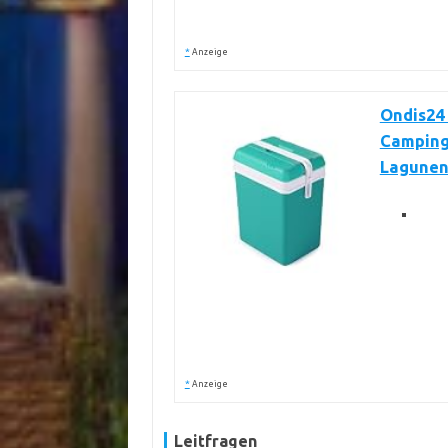
*
Anzeige
Ondis24 
Camping 
Lagunen
*
Anzeige
Leitfragen