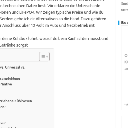
Sind
gen technischen Daten liest. Wir erklären die Unterschiede
umw
Ionen und LiFePO4. Wir zeigen typische Preise und wie du
Außerdem gebe ich dir Alternativen an die Hand. Dazu gehören
Bes
r Anschluss über 12-Volt im Auto und Netzbetrieb mit
ür deine Kühlbox lohnt, worauf du beim Kauf achten musst und
 Getränke sorgst.
O
K
vs. Universal vs.
a
gsempfehlung
ernative
etriebene Kühlboxen
*
A
den?
kku?