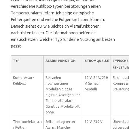
verschiedene Kühlbox-Typen bei Störungen einen
Temperaturalarm liefern. Ich zeige dir typische
Fehlerquellen und welche Folgen sie haben können.
Danach siehst du, wie leicht sich Alarmfunktionen
nachrüsten lassen. Die Informationen helfen dir
einzuschätzen, welcher Typ für deine Nutzung am besten
passt.
TYP
ALARM-FUNKTION
STROMQUELLE
TYPISCHE
FEHLERU
Kompressor-
Bei vielen
12 V, 24 V, 230
Stromausf
Kühlbox
hochwertigen
V (je nach
Kompress
Modellen gibt es
Modell)
Steuerung
digitale Anzeigen und
Temperaturalarm.
Günstige Modelle oft
ohne.
Thermoelektrisch
Selten integrierter
12 V, 230 V
Überhitzu
/ Peltier
Alarm. Manche
Lüfterausf