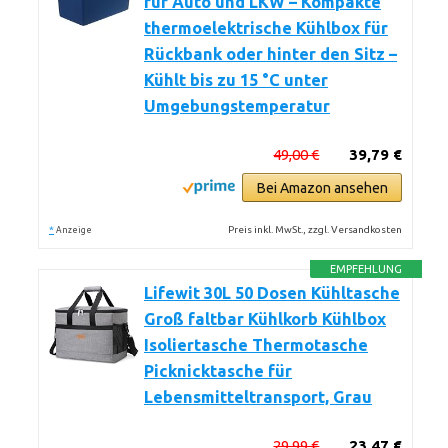
für Auto und LKW – Kompakte
thermoelektrische Kühlbox für
Rückbank oder hinter den Sitz –
Kühlt bis zu 15 °C unter
Umgebungstemperatur
49,00 €
39,79 €
Bei Amazon ansehen
*
Preis inkl. MwSt., zzgl. Versandkosten
Anzeige
EMPFEHLUNG
Lifewit 30L 50 Dosen Kühltasche
Groß faltbar Kühlkorb Kühlbox
Isoliertasche Thermotasche
Picknicktasche für
Lebensmitteltransport, Grau
29,99 €
23,47 €