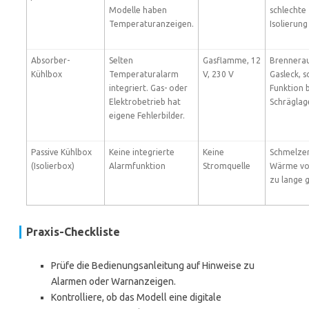
Modelle haben
schlechte
Temperaturanzeigen.
Isolierung
Absorber-
Selten
Gasflamme, 12
Brennerau
Kühlbox
Temperaturalarm
V, 230 V
Gasleck, s
integriert. Gas- oder
Funktion 
Elektrobetrieb hat
Schräglag
eigene Fehlerbilder.
Passive Kühlbox
Keine integrierte
Keine
Schmelzen
(Isolierbox)
Alarmfunktion
Stromquelle
Wärme vo
zu lange 
Praxis-Checkliste
Prüfe die Bedienungsanleitung auf Hinweise zu
Alarmen oder Warnanzeigen.
Kontrolliere, ob das Modell eine digitale