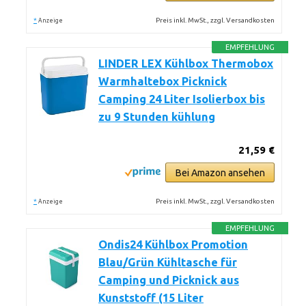
*
Preis inkl. MwSt., zzgl. Versandkosten
Anzeige
EMPFEHLUNG
LINDER LEX Kühlbox Thermobox
Warmhaltebox Picknick
Camping 24 Liter Isolierbox bis
zu 9 Stunden kühlung
21,59 €
Bei Amazon ansehen
*
Preis inkl. MwSt., zzgl. Versandkosten
Anzeige
EMPFEHLUNG
Ondis24 Kühlbox Promotion
Blau/Grün Kühltasche für
Camping und Picknick aus
Kunststoff (15 Liter