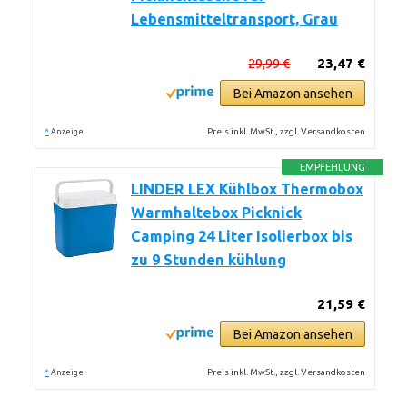
Lebensmitteltransport, Grau
29,99 €
23,47 €
Bei Amazon ansehen
*
Preis inkl. MwSt., zzgl. Versandkosten
Anzeige
EMPFEHLUNG
LINDER LEX Kühlbox Thermobox
Warmhaltebox Picknick
Camping 24 Liter Isolierbox bis
zu 9 Stunden kühlung
21,59 €
Bei Amazon ansehen
*
Preis inkl. MwSt., zzgl. Versandkosten
Anzeige