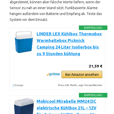
abgestimmt, können aber falsche Werte liefern, wenn der
Sensor zu nah an einer Wand sitzt. Funkbasierte Alarme
hängen außerdem von Batterie und Empfang ab. Teste das
System vor dem Einsatz.
EMPFEHLUNG
LINDER LEX Kühlbox Thermobox
Warmhaltebox Picknick
Camping 24 Liter Isolierbox bis
zu 9 Stunden kühlung
21,59 €
Bei Amazon ansehen
*
Preis inkl. MwSt., zzgl. Versandkosten
Anzeige
EMPFEHLUNG
Mobicool Mirabelle MM24 DC
elektrische Kühlbox 21L – 12V