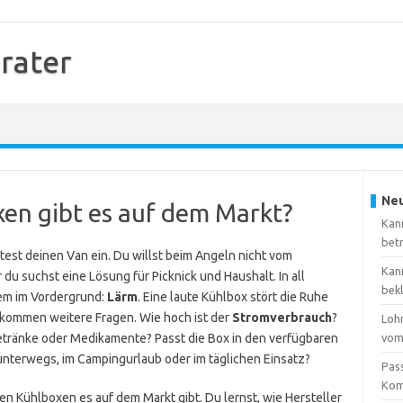
rater
Neu
en gibt es auf dem Markt?
Kan
bet
test deinen Van ein. Du willst beim Angeln nicht vom
Kan
u suchst eine Lösung für Picknick und Haushalt. In all
bek
lem im Vordergrund:
Lärm
. Eine laute Kühlbox stört die Ruhe
 kommen weitere Fragen. Wie hoch ist der
Stromverbrauch
?
Loh
etränke oder Medikamente? Passt die Box in den verfügbaren
vom
 unterwegs, im Campingurlaub oder im täglichen Einsatz?
Pas
Kom
sen Kühlboxen es auf dem Markt gibt. Du lernst, wie Hersteller