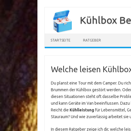
Zum
Inhalt
Kühlbox Be
springen
STARTSEITE
RATGEBER
Welche leisen Kühlbox
Du planst eine Tour mit dem Camper. Du rich
Brummen der Kühlbox gestört werden. Oder d
diesen Situationen steht oft dasselbe Prob
und kann Geräte im Van beeinflussen. Dazu
Reicht die
Kühlleistung
für Lebensmittel, G
Stauraum? Und wie zuverlässig arbeitet sie
In diesem Ratgeber zeige ich dir, welche lei