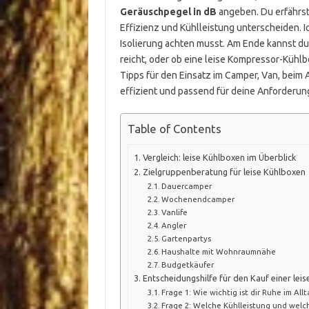
Geräuschpegel in dB
angeben. Du erfährst,
Effizienz und Kühlleistung unterscheiden. I
Isolierung achten musst. Am Ende kannst d
reicht, oder ob eine leise Kompressor-Kühl
Tipps für den Einsatz im Camper, Van, beim 
effizient und passend für deine Anforderung
Table of Contents
Vergleich: leise Kühlboxen im Überblick
Zielgruppenberatung für leise Kühlboxen
Dauercamper
Wochenendcamper
Vanlife
Angler
Gartenpartys
Haushalte mit Wohnraumnähe
Budgetkäufer
Entscheidungshilfe für den Kauf einer lei
Frage 1: Wie wichtig ist dir Ruhe im Allt
Frage 2: Welche Kühlleistung und welc