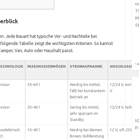
u
T
M
erblick
S
n. Jede Bauart hat typische Vor- und Nachteile bei
folgende Tabelle zeigt die wichtigsten Kriterien. So kannst
amper, Van, Auto oder Haushalt passt.
*
A
TECHNOLOGIE
FASSUNGSVERMÖGEN
STROMAUFNAHME
ANSCHLUSSMÖG
essor
30–60 l
Niedrig bis mittel,
12/24 V, einige 
fällt bei konstantem
V
Betrieb an
essor
20–40 l
Gering bis mittel,
12/24 V, teils 23
sehr sparsam im
Standby
I
P
oelektrisch
10–40 l
Niedrig bei kleinen
12 V, oft 230 V
r)
Boxen; Kühlleistung