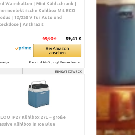
nd Warmhalten | Mini Kühlschrank |
hermoelektrische Kühlbox Mit ECO
odus | 12/230 V für Auto und
teckdose | Anthrazit
69,90 €
59,41 €
Bei Amazon
ansehen
Preis inkl. MwSt., zzgl. Versandkosten
nzeige
LICHKEITEN
PREISSEGMENT
IDEALER
EINSATZZWECK
mit 100–240
Mittel bis hoch
Camping, Van,
lange Reisen
0 V
Mittel
Auto,
Tagesausflüge,
kleiner Van
GLOO IP27 Kühlbox 27L – große
assive Kühlbox in Ice Blue
Niedrig
Kurztrips,
Picknick, Auto