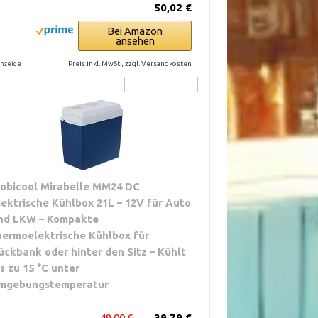
50,02 €
Bei Amazon
ansehen
Mittel bis hoch
Fest eingebaut
im Wohnmobil,
Preis inkl. MwSt., zzgl. Versandkosten
nzeige
selten mobil
obicool Mirabelle MM24 DC
lektrische Kühlbox 21L – 12V für Auto
nd LKW – Kompakte
hermoelektrische Kühlbox für
ückbank oder hinter den Sitz – Kühlt
is zu 15 °C unter
mgebungstemperatur
49,00 €
39,79 €