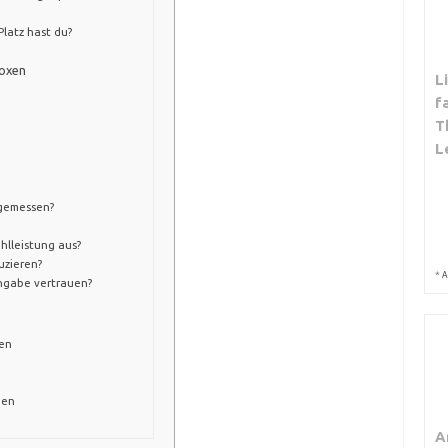
latz hast du?
boxen
L
f
T
L
 gemessen?
ühlleistung aus?
uzieren?
*
A
ngabe vertrauen?
ten
ben
A