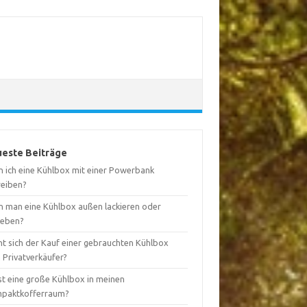
este Beiträge
n ich eine Kühlbox mit einer Powerbank
reiben?
n man eine Kühlbox außen lackieren oder
leben?
nt sich der Kauf einer gebrauchten Kühlbox
 Privatverkäufer?
st eine große Kühlbox in meinen
paktkofferraum?