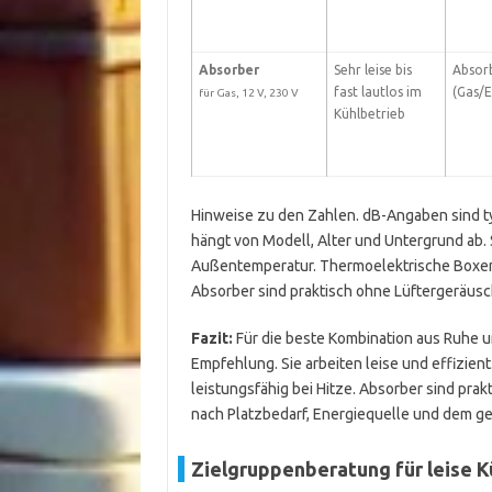
Absorber
Sehr leise bis
Absor
fast lautlos im
(Gas/E
für Gas, 12 V, 230 V
Kühlbetrieb
Hinweise zu den Zahlen. dB-Angaben sind ty
hängt von Modell, Alter und Untergrund ab.
Außentemperatur. Thermoelektrische Boxen
Absorber sind praktisch ohne Lüftergeräusc
Fazit:
Für die beste Kombination aus Ruhe 
Empfehlung. Sie arbeiten leise und effizien
leistungsfähig bei Hitze. Absorber sind pra
nach Platzbedarf, Energiequelle und dem 
Zielgruppenberatung für leise 