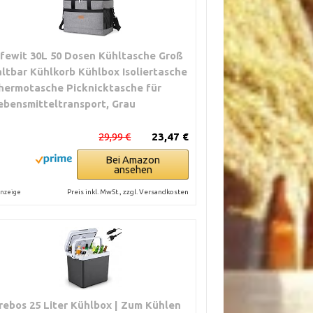
ifewit 30L 50 Dosen Kühltasche Groß
altbar Kühlkorb Kühlbox Isoliertasche
hermotasche Picknicktasche für
ebensmitteltransport, Grau
29,99 €
23,47 €
Bei Amazon
ansehen
Preis inkl. MwSt., zzgl. Versandkosten
nzeige
rebos 25 Liter Kühlbox | Zum Kühlen