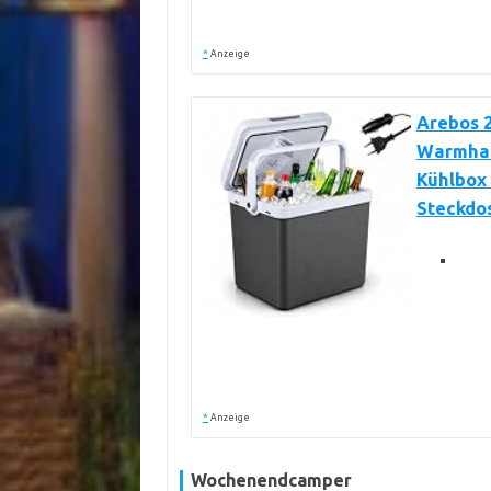
*
Anzeige
Arebos 2
Warmhalt
Kühlbox 
Steckdos
*
Anzeige
Wochenendcamper