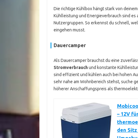
Die richtige Kühlbox hängt stark von deinem
Kühlleistung und Energieverbrauch sind es 
Nutzergruppen. So erkennst du schnell, we
eingehen musst.
Dauercamper
Als Dauercamper brauchst du eine zuverlässi
Stromverbrauch
und konstante Kühlleistun
sind effizient und kühlen auch bei hohen 
sehr nahe am Wohnbereich stehst, suche ge
höherer Anschaffungspreis als thermoelekt
Mobicoo
– 12V f
thermoel
den Sitz 