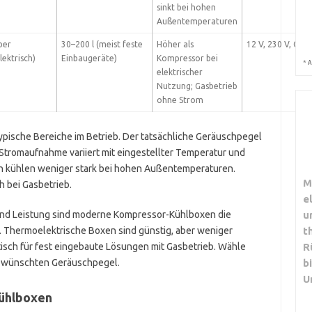
sinkt bei hohen
Außentemperaturen
ber
30–200 l (meist feste
Höher als
12 V, 230 V, Gas
lektrisch)
Einbaugeräte)
Kompressor bei
*
A
elektrischer
Nutzung; Gasbetrieb
ohne Strom
pische Bereiche im Betrieb. Der tatsächliche Geräuschpegel
 Stromaufnahme variiert mit eingestellter Temperatur und
 kühlen weniger stark bei hohen Außentemperaturen.
M
h bei Gasbetrieb.
e
und Leistung sind moderne Kompressor-Kühlboxen die
u
t. Thermoelektrische Boxen sind günstig, aber weniger
t
ktisch für fest eingebaute Lösungen mit Gasbetrieb. Wähle
R
gewünschten Geräuschpegel.
b
U
Kühlboxen