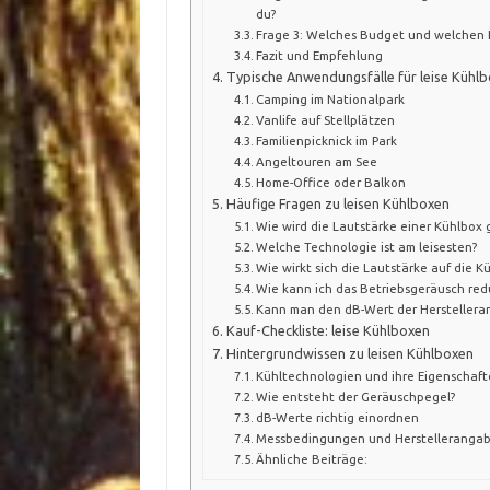
du?
Frage 3: Welches Budget und welchen P
Fazit und Empfehlung
Typische Anwendungsfälle für leise Kühl
Camping im Nationalpark
Vanlife auf Stellplätzen
Familienpicknick im Park
Angeltouren am See
Home-Office oder Balkon
Häufige Fragen zu leisen Kühlboxen
Wie wird die Lautstärke einer Kühlbox
Welche Technologie ist am leisesten?
Wie wirkt sich die Lautstärke auf die K
Wie kann ich das Betriebsgeräusch red
Kann man den dB-Wert der Herstellera
Kauf-Checkliste: leise Kühlboxen
Hintergrundwissen zu leisen Kühlboxen
Kühltechnologien und ihre Eigenschaf
Wie entsteht der Geräuschpegel?
dB-Werte richtig einordnen
Messbedingungen und Herstelleranga
Ähnliche Beiträge: