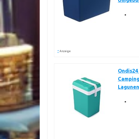
Umgebu
*
Anzeige
Ondis24 
Camping 
Lagunen