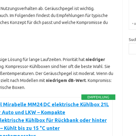
 Nutzungsverhalten ab. Geräuschpegel ist wichtig.
auch. Im Folgenden findest du Empfehlungen für typische
lches Konzept für dich passt und welche Kompromisse du
*
A
Suc
ge Lösung für lange Laufzeiten. Priorität hat
niedriger
g. Kompressor-Kühlboxen sind hier oft die beste Wahl. Sie
Außentemperaturen. Der Geräuschpegel ist moderat. Wenn du
zielt nach Modellen mit
niedrigem dB-Wert
. Kompromiss:
rische Boxen.
EMPFEHLUNG
l Mirabelle MM24 DC elektrische Kühlbox 21L
ür Auto und LKW – Kompakte
ektrische Kühlbox für Rückbank oder hinter
– Kühlt bis zu 15 °C unter