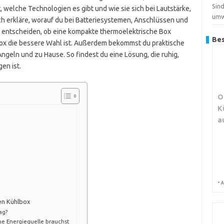
Sind
 welche Technologien es gibt und wie sie sich bei Lautstärke,
umw
ch erkläre, worauf du bei Batteriesystemen, Anschlüssen und
u entscheiden, ob eine kompakte thermoelektrische Box
Bes
box die bessere Wahl ist. Außerdem bekommst du praktische
Angeln und zu Hause. So findest du eine Lösung, die ruhig,
en ist.
O
K
a
*
A
sen Kühlbox
ag?
he Energiequelle brauchst