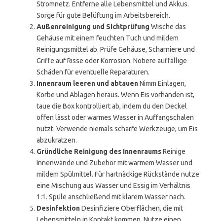
Stromnetz. Entferne alle Lebensmittel und Akkus.
Sorge für gute Belüftung im Arbeitsbereich.
Außenreinigung und Sichtprüfung
Wische das
Gehäuse mit einem feuchten Tuch und mildem
Reinigungsmittel ab. Prüfe Gehäuse, Scharniere und
Griffe auf Risse oder Korrosion. Notiere auffällige
Schäden für eventuelle Reparaturen.
Innenraum leeren und abtauen
Nimm Einlagen,
Körbe und Ablagen heraus. Wenn Eis vorhanden ist,
taue die Box kontrolliert ab, indem du den Deckel
offen lässt oder warmes Wasser in Auffangschalen
nutzt. Verwende niemals scharfe Werkzeuge, um Eis
abzukratzen.
Gründliche Reinigung des Innenraums
Reinige
Innenwände und Zubehör mit warmem Wasser und
mildem Spülmittel. Für hartnäckige Rückstände nutze
eine Mischung aus Wasser und Essig im Verhältnis
1:1. Spüle anschließend mit klarem Wasser nach.
Desinfektion
Desinfiziere Oberflächen, die mit
Lebensmitteln in Kontakt kommen. Nutze einen