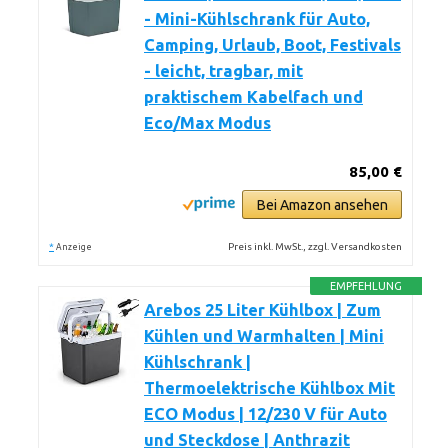
- Mini-Kühlschrank für Auto,
Camping, Urlaub, Boot, Festivals
- leicht, tragbar, mit
praktischem Kabelfach und
Eco/Max Modus
85,00 €
Bei Amazon ansehen
*
Preis inkl. MwSt., zzgl. Versandkosten
Anzeige
EMPFEHLUNG
Arebos 25 Liter Kühlbox | Zum
Kühlen und Warmhalten | Mini
Kühlschrank |
Thermoelektrische Kühlbox Mit
ECO Modus | 12/230 V für Auto
und Steckdose | Anthrazit