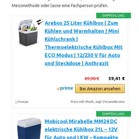
Messmethode oder lasse eine Fachperson prüfen.
EMPFEHLUNG
Arebos 25 Liter Kühlbox | Zum
Kühlen und Warmhalten | Mini
Kühlschrank |
Thermoelektrische Kühlbox Mit
ECO Modus | 12/230 V für Auto
und Steckdose | Anthrazit
69,90 €
59,41 €
Bei Amazon ansehen
*
Preis inkl. MwSt., zzgl. Versandkosten
Anzeige
EMPFEHLUNG
Mobicool Mirabelle MM24 DC
elektrische Kühlbox 21L – 12V
für Auto und LKW – Kompakte