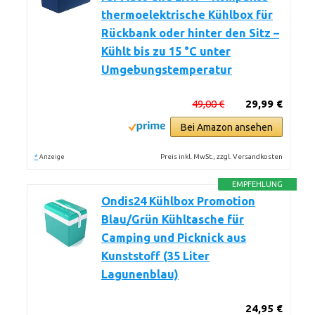
thermoelektrische Kühlbox für
Rückbank oder hinter den Sitz –
Kühlt bis zu 15 °C unter
Umgebungstemperatur
49,00 €
29,99 €
Bei Amazon ansehen
*
Preis inkl. MwSt., zzgl. Versandkosten
Anzeige
EMPFEHLUNG
Ondis24 Kühlbox Promotion
Blau/Grün Kühltasche für
Camping und Picknick aus
Kunststoff (35 Liter
Lagunenblau)
24,95 €