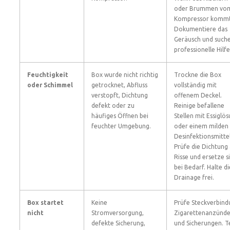
oder Brummen vo
Kompressor kommt
Dokumentiere das
Geräusch und such
professionelle Hilfe
Feuchtigkeit
Box wurde nicht richtig
Trockne die Box
oder Schimmel
getrocknet, Abfluss
vollständig mit
verstopft, Dichtung
offenem Deckel.
defekt oder zu
Reinige befallene
häufiges Öffnen bei
Stellen mit Essiglö
feuchter Umgebung.
oder einem milden
Desinfektionsmittel
Prüfe die Dichtung
Risse und ersetze s
bei Bedarf. Halte di
Drainage frei.
Box startet
Keine
Prüfe Steckverbind
nicht
Stromversorgung,
Zigarettenanzünde
defekte Sicherung,
und Sicherungen. T