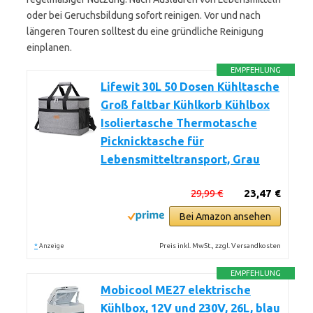
oder bei Geruchsbildung sofort reinigen. Vor und nach
längeren Touren solltest du eine gründliche Reinigung
einplanen.
EMPFEHLUNG
Lifewit 30L 50 Dosen Kühltasche
Groß faltbar Kühlkorb Kühlbox
Isoliertasche Thermotasche
Picknicktasche für
Lebensmitteltransport, Grau
29,99 €
23,47 €
Bei Amazon ansehen
*
Preis inkl. MwSt., zzgl. Versandkosten
Anzeige
EMPFEHLUNG
Mobicool ME27 elektrische
Kühlbox, 12V und 230V, 26L, blau