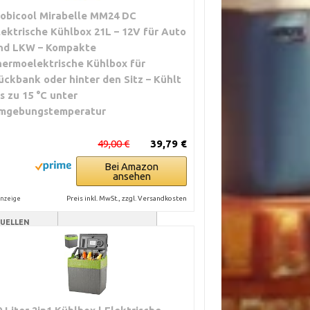
obicool Mirabelle MM24 DC
lektrische Kühlbox 21L – 12V für Auto
nd LKW – Kompakte
hermoelektrische Kühlbox für
ückbank oder hinter den Sitz – Kühlt
is zu 15 °C unter
mgebungstemperatur
49,00 €
39,79 €
Bei Amazon
ansehen
Preis inkl. MwSt., zzgl. Versandkosten
nzeige
E
GEEIGNET FÜR
UELLEN
Gelegenheitsnutzer;
swahl;
kurze Fahrten
ng am