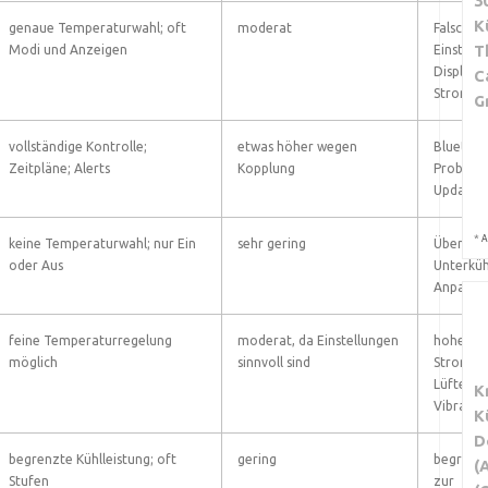
3
K
genaue Temperaturwahl; oft
moderat
Falsche
T
Modi und Anzeigen
Einstellu
Displayfe
C
Stromun
G
vollständige Kontrolle;
etwas höher wegen
Bluetoo
Zeitpläne; Alerts
Kopplung
Probleme
Updates;
*
A
keine Temperaturwahl; nur Ein
sehr gering
Überküh
oder Aus
Unterküh
Anpassu
feine Temperaturregelung
moderat, da Einstellungen
hoher
möglich
sinnvoll sind
Stromve
Lüfterpr
K
Vibratio
K
D
begrenzte Kühlleistung; oft
gering
begrenzt
(
Stufen
zur