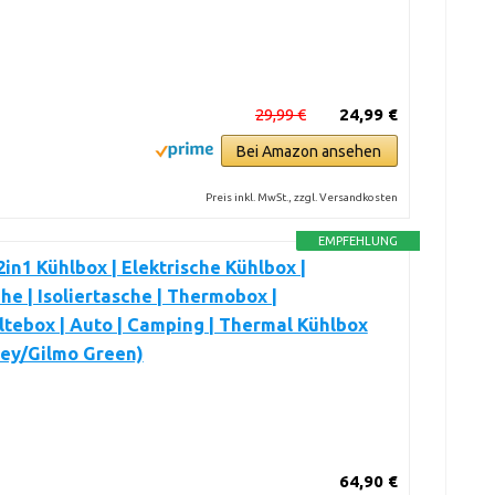
29,99 €
24,99 €
Bei Amazon ansehen
Preis inkl. MwSt., zzgl. Versandkosten
EMPFEHLUNG
 2in1 Kühlbox | Elektrische Kühlbox |
he | Isoliertasche | Thermobox |
tebox | Auto | Camping | Thermal Kühlbox
rey/Gilmo Green)
64,90 €