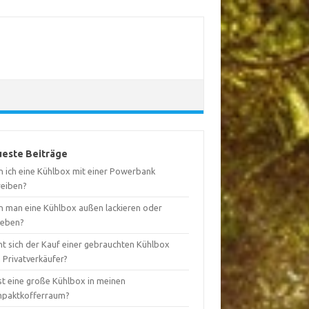
este Beiträge
n ich eine Kühlbox mit einer Powerbank
reiben?
n man eine Kühlbox außen lackieren oder
leben?
nt sich der Kauf einer gebrauchten Kühlbox
 Privatverkäufer?
st eine große Kühlbox in meinen
paktkofferraum?