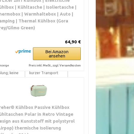
0 Liter 2in1 Kühlbox | Elektrische
ühlbox | Kühltasche | Isoliertasche |
Camping; längere
hermobox | Warmhaltebox | Auto |
ngen;
Trips; wer präzise
hler;
regeln will
amping | Thermal Kühlbox (Gora
terbrechung
rey/Gilmo Green)
th/WLAN-
Technikaffine
64,90 €
; App-
Nutzer; Boot oder
Bei Amazon
 Sicherheit
Wohnmobil
ansehen
Preis inkl. MwSt., zzgl. Versandkosten
nzeige
lung oder
Einkaufskühlbox;
lung; keine
kurzer Transport
ng
längere Reisen;
rbrauch;
empfindliche
obleme;
Lebensmittel;
reher® Kühlbox Passive Kühlbox
nsgeräusche
Wohnmobil
ühltaschen Polar in Retro Vintage
esign aus Kunststoff mit polystyrol
e Differenz
Tagestouren;
Airpop) thermische Isolierung
Getränke kühlen;