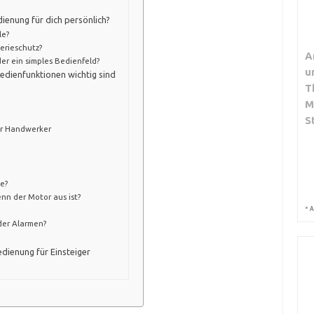
dienung für dich persönlich?
le?
erieschutz?
A
r ein simples Bedienfeld?
u
edienfunktionen wichtig sind
T
M
S
ür Handwerker
e?
nn der Motor aus ist?
*
A
der Alarmen?
edienung für Einsteiger