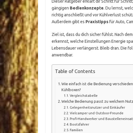
Dieser Ratgeber erklärt dir Schritt für Schritt
gängigen
Bedienkonzepte
. Du lernst, we
richtig anschließt und vor Kühlverlust schü
Außerdem gibt es
Praxistipps
für Auto, Cam
Ziel ist, dass du dich sicher fühlst. Nach de
erkennst, welche Einstellungen Energie spa
Lebensdauer verlängerst. Bleib dran. Die fol
anwendbar.
Table of Contents
Wie einfach ist die Bedienung verschieden
Kühlboxen?
Vergleichstabelle
Welche Bedienung passt zu welchem Nutz
Gelegenheitsnutzer und Einkäufer
Vielcamper und Outdoor-Freunde
Profi-Handwerker und Baustelleneinsat
Bootsfahrer
Familien