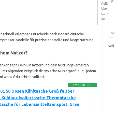
(
Außente
Überhitz
starker
Sonnenei
*
A
t schnell erlernbar. Entscheide nach Bedarf: einfache
ompressor-Modelle für präzise Kontrolle und lange Nutzung.
Suc
chem Nutzer?
ienkonzept. Dein Einsatzort und dein Nutzungsverhalten
 Im Folgenden zeige ich dir typische Nutzerprofile. Zu jedem
d worauf du achten solltest.
EMPFEHLUNG
30L 50 Dosen Kühltasche Groß faltbar
 Kühlbox Isoliertasche Thermotasche
tasche für Lebensmitteltransport, Grau