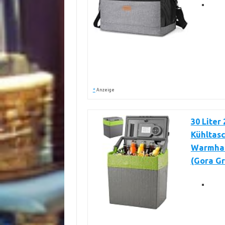
*
Anzeige
30 Liter
Kühltasc
Warmhal
(Gora G