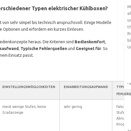
M
erschiedener Typen elektrischer Kühlboxen?
e
u
 von sehr simpel bis technisch anspruchsvoll. Einige Modelle
t
ele Optionen und erfordern ein kurzes Einlesen.
R
b
Bedienkonzepte heraus. Die Kriterien sind
Bedienkomfort
,
U
gsaufwand
,
Typische Fehlerquellen
und
Geeignet für
. So
nem Einsatz passt.
*
A
EINSTELLUNGSMÖGLICHKEITEN
EINARBEITUNGSAUFWAND
TYPISCH
FEHLERQ
meist wenige Stufen; keine
sehr gering
Falsche
Gradanzeige
Stufenau
Abnutzu
Knopf