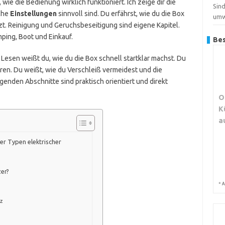
, wie die Bedienung wirklich funktioniert. Ich zeige dir die
Sind
lche
Einstellungen
sinnvoll sind. Du erfährst, wie du die Box
umw
tzt. Reinigung und Geruchsbeseitigung sind eigene Kapitel.
ping, Boot und Einkauf.
Bes
m Lesen weißt du, wie du die Box schnell startklar machst. Du
ren. Du weißt, wie du Verschleiß vermeidest und die
genden Abschnitte sind praktisch orientiert und direkt
O
K
a
er Typen elektrischer
er?
*
A
z