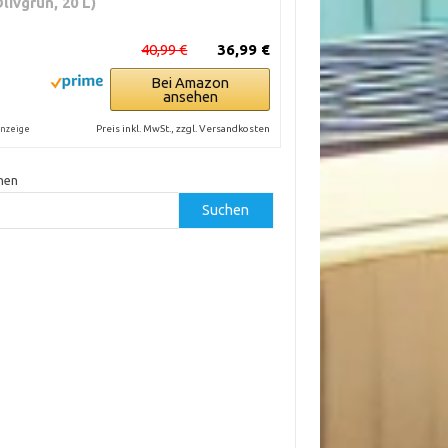
Olivgrün, 20 L)
mperatur;
niedrige Ansprüche
ung bei
40,99 €
36,99 €
nstrahlung
Bei Amazon
ansehen
Preis inkl. MwSt., zzgl. Versandkosten
nzeige
hen
Suchen