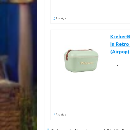
*
Anzeige
Kreher® 
in Retro
(Airpop)
*
Anzeige