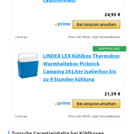
Lagunenblau)
24,95 €
Bei Amazon ansehen
*
Preis inkl. MwSt., zzgl. Versandkosten
Anzeige
EMPFEHLUNG
LINDER LEX Kühlbox Thermobox
Warmhaltebox Picknick
Camping 24 Liter Isolierbox bis
zu 9 Stunden kühlung
21,59 €
Bei Amazon ansehen
*
Preis inkl. MwSt., zzgl. Versandkosten
Anzeige
Typische Garantieinhalte bei Kühlboxen