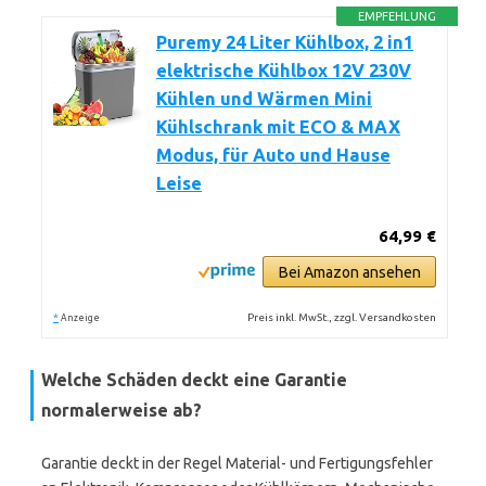
EMPFEHLUNG
Puremy 24 Liter Kühlbox, 2 in1
elektrische Kühlbox 12V 230V
Kühlen und Wärmen Mini
Kühlschrank mit ECO & MAX
Modus, für Auto und Hause
Leise
64,99 €
Bei Amazon ansehen
*
Preis inkl. MwSt., zzgl. Versandkosten
Anzeige
Welche Schäden deckt eine Garantie
normalerweise ab?
Garantie deckt in der Regel Material- und Fertigungsfehler