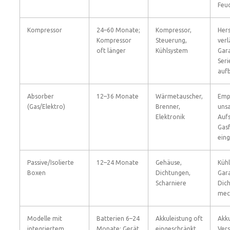
Feuc
Kompressor
24–60 Monate;
Kompressor,
Hers
Kompressor
Steuerung,
ver
oft länger
Kühlsystem
Gar
Ser
auf
Absorber
12–36 Monate
Wärmetauscher,
Empf
(Gas/Elektro)
Brenner,
uns
Elektronik
Aufs
Gas
eing
Passive/Isolierte
12–24 Monate
Gehäuse,
Kühl
Boxen
Dichtungen,
Gara
Scharniere
Dich
mech
Modelle mit
Batterien 6–24
Akkuleistung oft
Akku
integriertem
Monate; Gerät
eingeschränkt,
Vers