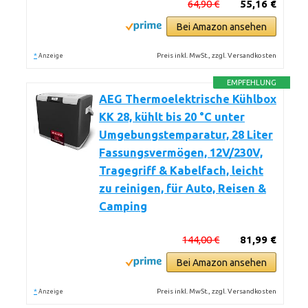
64,90 €
55,16 €
Bei Amazon ansehen
*
Preis inkl. MwSt., zzgl. Versandkosten
Anzeige
EMPFEHLUNG
AEG Thermoelektrische Kühlbox
KK 28, kühlt bis 20 °C unter
Umgebungstemparatur, 28 Liter
Fassungsvermögen, 12V/230V,
Tragegriff & Kabelfach, leicht
zu reinigen, für Auto, Reisen &
Camping
144,00 €
81,99 €
Bei Amazon ansehen
*
Preis inkl. MwSt., zzgl. Versandkosten
Anzeige