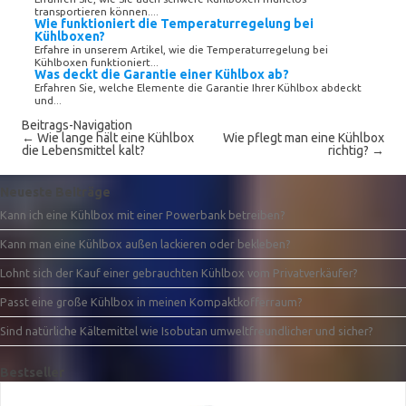
transportieren können....
Wie funktioniert die Temperaturregelung bei
Kühlboxen?
Erfahre in unserem Artikel, wie die Temperaturregelung bei
Kühlboxen funktioniert...
Was deckt die Garantie einer Kühlbox ab?
Erfahren Sie, welche Elemente die Garantie Ihrer Kühlbox abdeckt
und...
Beitrags-Navigation
←
Wie lange hält eine Kühlbox
Wie pflegt man eine Kühlbox
die Lebensmittel kalt?
richtig?
→
Neueste Beiträge
Kann ich eine Kühlbox mit einer Powerbank betreiben?
Kann man eine Kühlbox außen lackieren oder bekleben?
Lohnt sich der Kauf einer gebrauchten Kühlbox vom Privatverkäufer?
Passt eine große Kühlbox in meinen Kompaktkofferraum?
Sind natürliche Kältemittel wie Isobutan umweltfreundlicher und sicher?
Bestseller