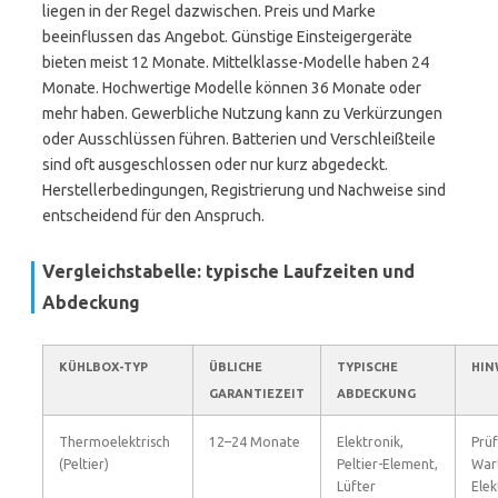
liegen in der Regel dazwischen. Preis und Marke
beeinflussen das Angebot. Günstige Einsteigergeräte
bieten meist 12 Monate. Mittelklasse-Modelle haben 24
Monate. Hochwertige Modelle können 36 Monate oder
mehr haben. Gewerbliche Nutzung kann zu Verkürzungen
oder Ausschlüssen führen. Batterien und Verschleißteile
sind oft ausgeschlossen oder nur kurz abgedeckt.
Herstellerbedingungen, Registrierung und Nachweise sind
entscheidend für den Anspruch.
Vergleichstabelle: typische Laufzeiten und
Abdeckung
KÜHLBOX-TYP
ÜBLICHE
TYPISCHE
HIN
GARANTIEZEIT
ABDECKUNG
Thermoelektrisch
12–24 Monate
Elektronik,
Prü
(Peltier)
Peltier-Element,
Wart
Lüfter
Ele