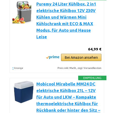
Puremy 24 Liter Kühlbox, 2 in1
elektrische Kühlbox 12V 230V
Kühlen und Wärmen Mini
Kühlschrank mit ECO & MAX
Modus, für Auto und Hause
Leise
64,99 €
Bei Amazon ansehen
*
Preis inkl. MwSt., zzgl. Versandkosten
Anzeige
EMPFEHLUNG
Mobicool Mirabelle MM24 DC
elektrische Kühlbox 21L – 12V
für Auto und LKW – Kompakte
thermoelektrische Kühlbox für
Rückbank oder hinter den Sitz –