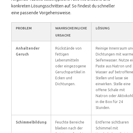
konkreten Lösungsschritten auf. So findest du schneller
eine passende Vorgehensweise.
PROBLEM
WAHRSCHEINLICHE
LÖSUNG
URSACHE
Anhaltender
Rückstände von
Reinige Innenraum un
Geruch
fettigen
Dichtungen mit war
Lebensmitteln
Seifenwasser. Nutze e
oder eingezogene
Paste aus Natron und
Geruchspartikel in
Wasser auf betroffen
Ecken und
Stellen und lasse sie
Dichtungen.
einwirken. Stelle eine
offene Schale mit
Natron oder Aktivkoh
in die Box für 24
Stunden.
Schimmelbildung
Feuchte Bereiche
Entferne sichtbaren
blieben nach der
Schimmel mit