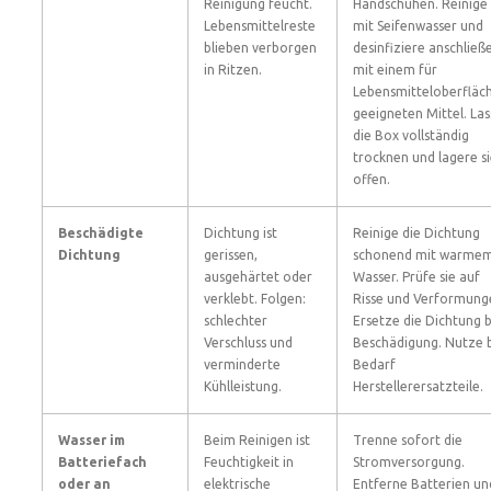
Reinigung feucht.
Handschuhen. Reinige
Lebensmittelreste
mit Seifenwasser und
blieben verborgen
desinfiziere anschließ
in Ritzen.
mit einem für
Lebensmitteloberfläc
geeigneten Mittel. Las
die Box vollständig
trocknen und lagere s
offen.
Beschädigte
Dichtung ist
Reinige die Dichtung
Dichtung
gerissen,
schonend mit warme
ausgehärtet oder
Wasser. Prüfe sie auf
verklebt. Folgen:
Risse und Verformung
schlechter
Ersetze die Dichtung b
Verschluss und
Beschädigung. Nutze 
verminderte
Bedarf
Kühlleistung.
Herstellerersatzteile.
Wasser im
Beim Reinigen ist
Trenne sofort die
Batteriefach
Feuchtigkeit in
Stromversorgung.
oder an
elektrische
Entferne Batterien un