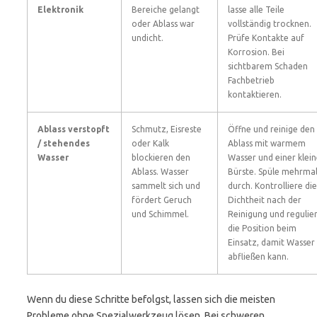
Elektronik
Bereiche gelangt
lasse alle Teile
oder Ablass war
vollständig trocknen.
undicht.
Prüfe Kontakte auf
Korrosion. Bei
sichtbarem Schaden
Fachbetrieb
kontaktieren.
Ablass verstopft
Schmutz, Eisreste
Öffne und reinige den
/ stehendes
oder Kalk
Ablass mit warmem
Wasser
blockieren den
Wasser und einer klei
Ablass. Wasser
Bürste. Spüle mehrmal
sammelt sich und
durch. Kontrolliere die
fördert Geruch
Dichtheit nach der
und Schimmel.
Reinigung und regulie
die Position beim
Einsatz, damit Wasser
abfließen kann.
Wenn du diese Schritte befolgst, lassen sich die meisten
Probleme ohne Spezialwerkzeug lösen. Bei schweren