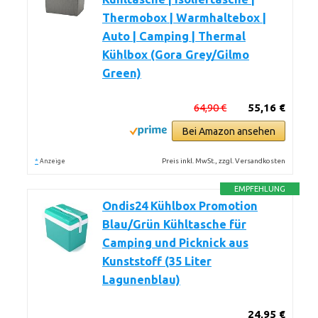
Thermobox | Warmhaltebox |
Auto | Camping | Thermal
Kühlbox (Gora Grey/Gilmo
Green)
64,90 €
55,16 €
Bei Amazon ansehen
*
Preis inkl. MwSt., zzgl. Versandkosten
Anzeige
EMPFEHLUNG
Ondis24 Kühlbox Promotion
Blau/Grün Kühltasche für
Camping und Picknick aus
Kunststoff (35 Liter
Lagunenblau)
24,95 €