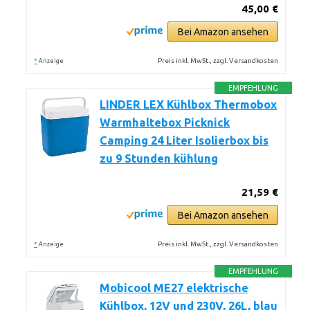
45,00 €
Bei Amazon ansehen
*
Preis inkl. MwSt., zzgl. Versandkosten
Anzeige
EMPFEHLUNG
LINDER LEX Kühlbox Thermobox
Warmhaltebox Picknick
Camping 24 Liter Isolierbox bis
zu 9 Stunden kühlung
21,59 €
Bei Amazon ansehen
*
Preis inkl. MwSt., zzgl. Versandkosten
Anzeige
EMPFEHLUNG
Mobicool ME27 elektrische
Kühlbox, 12V und 230V, 26L, blau