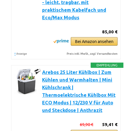
- leicht, tragbar, mit
praktischem Kabelfach und
Eco/Max Modus
85,00 €
Bei Amazon ansehen
*
Preis inkl. MwSt., zzgl. Versandkosten
Anzeige
EMPFEHLUNG
Arebos 25 Liter Kühlbox | Zum
Kühlen und Warmhalten | Mini
Kühlschrank |
Thermoelektrische Kühlbox Mit
ECO Modus | 12/230 V für Auto
und Steckdose | Anthrazit
69,90 €
59,41 €