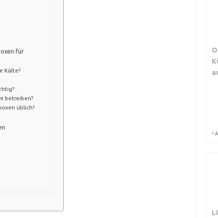
O
boxen für
K
e Kälte?
a
chtig?
om betreiben?
boxen üblich?
en
*
A
L