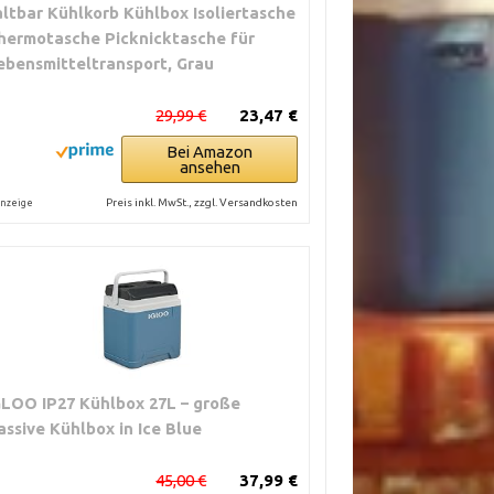
altbar Kühlkorb Kühlbox Isoliertasche
hermotasche Picknicktasche für
ebensmitteltransport, Grau
29,99 €
23,47 €
Bei Amazon
ansehen
Preis inkl. MwSt., zzgl. Versandkosten
nzeige
GLOO IP27 Kühlbox 27L – große
assive Kühlbox in Ice Blue
45,00 €
37,99 €