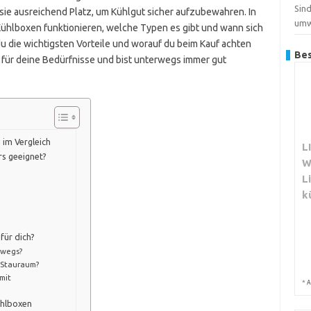
Sind
 sie ausreichend Platz, um Kühlgut sicher aufzubewahren. In
umw
e Kühlboxen funktionieren, welche Typen es gibt und wann sich
du die wichtigsten Vorteile und worauf du beim Kauf achten
Bes
l für deine Bedürfnisse und bist unterwegs immer gut
 im Vergleich
L
rs geeignet?
W
L
k
 für dich?
rwegs?
r Stauraum?
mit
*
A
ühlboxen