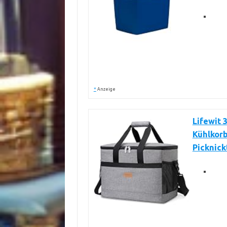
*
Anzeige
Lifewit 
Kühlkorb
Picknick