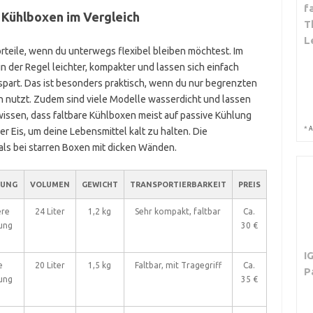
f
e Kühlboxen im Vergleich
T
L
rteile, wenn du unterwegs flexibel bleiben möchtest. Im
 der Regel leichter, kompakter und lassen sich einfach
part. Das ist besonders praktisch, wenn du nur begrenzten
h nutzt. Zudem sind viele Modelle wasserdicht und lassen
 wissen, dass faltbare Kühlboxen meist auf passive Kühlung
*
A
r Eis, um deine Lebensmittel kalt zu halten. Die
als bei starren Boxen mit dicken Wänden.
RUNG
VOLUMEN
GEWICHT
TRANSPORTIERBARKEIT
PREIS
ere
24 Liter
1,2 kg
Sehr kompakt, faltbar
Ca.
rung
30 €
I
e
20 Liter
1,5 kg
Faltbar, mit Tragegriff
Ca.
P
rung
35 €