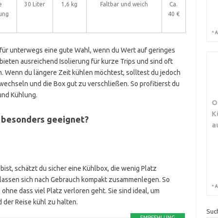
e
30 Liter
1,6 kg
Faltbar und weich
Ca.
rung
40 €
*
A
ür unterwegs eine gute Wahl, wenn du Wert auf geringes
ieten ausreichend Isolierung für kurze Trips und sind oft
. Wenn du längere Zeit kühlen möchtest, solltest du jedoch
 wechseln und die Box gut zu verschließen. So profitierst du
und Kühlung.
O
K
n besonders geeignet?
a
st, schätzt du sicher eine Kühlbox, die wenig Platz
d lassen sich nach Gebrauch kompakt zusammenlegen. So
*
A
ohne dass viel Platz verloren geht. Sie sind ideal, um
 der Reise kühl zu halten.
Suc
EMPFEHLUNG