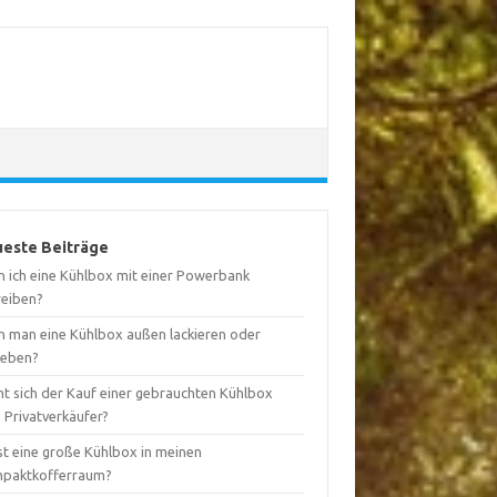
este Beiträge
n ich eine Kühlbox mit einer Powerbank
reiben?
n man eine Kühlbox außen lackieren oder
leben?
nt sich der Kauf einer gebrauchten Kühlbox
 Privatverkäufer?
st eine große Kühlbox in meinen
paktkofferraum?