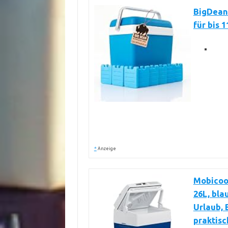
BigDean 
für bis 
*
Anzeige
Mobicool
26L, bla
Urlaub, B
praktis