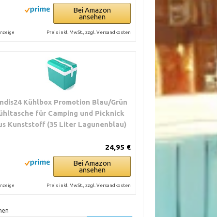
Bei Amazon
ansehen
Preis inkl. MwSt., zzgl. Versandkosten
nzeige
ndis24 Kühlbox Promotion Blau/Grün
ühltasche für Camping und Picknick
us Kunststoff (35 Liter Lagunenblau)
24,95 €
Bei Amazon
ansehen
Preis inkl. MwSt., zzgl. Versandkosten
nzeige
hen