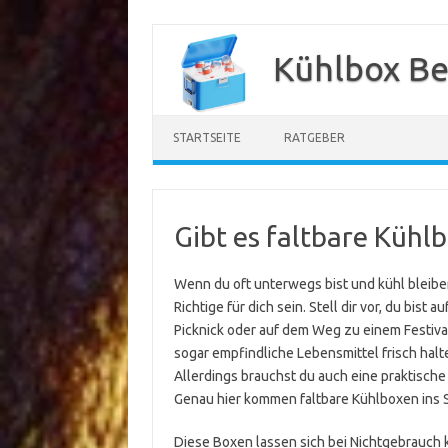
Zum
Inhalt
Kühlbox Be
springen
STARTSEITE
RATGEBER
Gibt es faltbare Kühl
Wenn du oft unterwegs bist und kühl bleib
Richtige für dich sein. Stell dir vor, du bi
Picknick oder auf dem Weg zu einem Festival.
sogar empfindliche Lebensmittel frisch hal
Allerdings brauchst du auch eine praktisch
Genau hier kommen faltbare Kühlboxen ins S
Diese Boxen lassen sich bei Nichtgebrauch