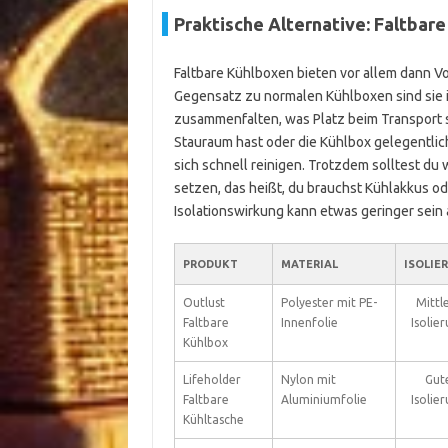
Praktische Alternative: Faltbar
Faltbare Kühlboxen bieten vor allem dann Vo
Gegensatz zu normalen Kühlboxen sind sie in
zusammenfalten, was Platz beim Transport s
Stauraum hast oder die Kühlbox gelegentlic
sich schnell reinigen. Trotzdem solltest du
setzen, das heißt, du brauchst Kühlakkus ode
Isolationswirkung kann etwas geringer sein 
PRODUKT
MATERIAL
ISOLIE
Outlust
Polyester mit PE-
Mittl
Faltbare
Innenfolie
Isolie
Kühlbox
Lifeholder
Nylon mit
Gut
Faltbare
Aluminiumfolie
Isolie
Kühltasche