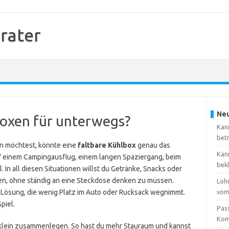
rater
Neu
boxen für unterwegs?
Kan
bet
en möchtest, könnte eine
faltbare Kühlbox
genau das
Kan
st auf einem Campingausflug, einem langen Spaziergang, beim
bek
 In all diesen Situationen willst du Getränke, Snacks oder
ten, ohne ständig an eine Steckdose denken zu müssen.
Loh
e Lösung, die wenig Platz im Auto oder Rucksack wegnimmt.
vom
piel.
Pas
Kom
 klein zusammenlegen. So hast du mehr Stauraum und kannst