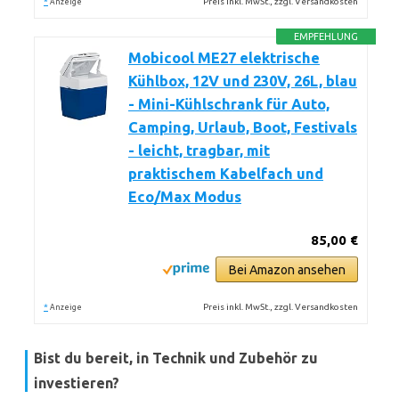
*
Preis inkl. MwSt., zzgl. Versandkosten
Anzeige
EMPFEHLUNG
Mobicool ME27 elektrische
Kühlbox, 12V und 230V, 26L, blau
- Mini-Kühlschrank für Auto,
Camping, Urlaub, Boot, Festivals
- leicht, tragbar, mit
praktischem Kabelfach und
Eco/Max Modus
85,00 €
Bei Amazon ansehen
*
Preis inkl. MwSt., zzgl. Versandkosten
Anzeige
Bist du bereit, in Technik und Zubehör zu
investieren?