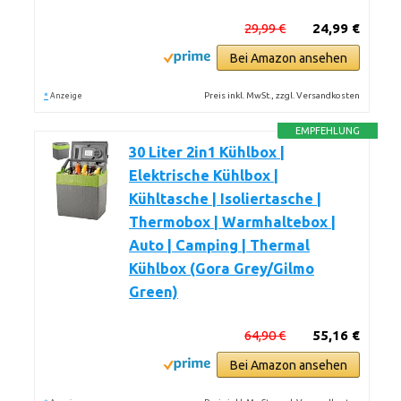
29,99 €
24,99 €
Bei Amazon ansehen
*
Preis inkl. MwSt., zzgl. Versandkosten
Anzeige
EMPFEHLUNG
30 Liter 2in1 Kühlbox |
Elektrische Kühlbox |
Kühltasche | Isoliertasche |
Thermobox | Warmhaltebox |
Auto | Camping | Thermal
Kühlbox (Gora Grey/Gilmo
Green)
64,90 €
55,16 €
Bei Amazon ansehen