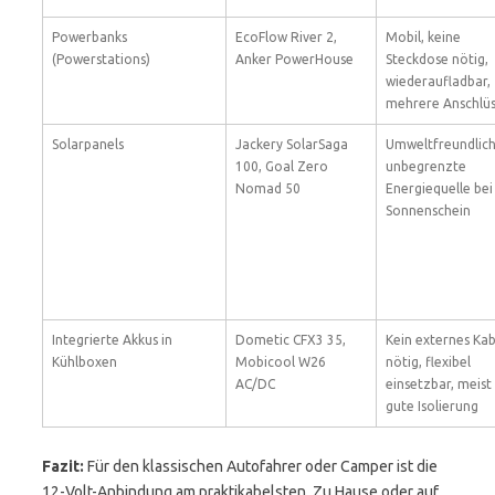
Powerbanks
EcoFlow River 2,
Mobil, keine
(Powerstations)
Anker PowerHouse
Steckdose nötig,
wiederaufladbar,
mehrere Anschlü
Solarpanels
Jackery SolarSaga
Umweltfreundlich
100, Goal Zero
unbegrenzte
Nomad 50
Energiequelle bei
Sonnenschein
Integrierte Akkus in
Dometic CFX3 35,
Kein externes Kab
Kühlboxen
Mobicool W26
nötig, flexibel
AC/DC
einsetzbar, meist
gute Isolierung
Fazit:
Für den klassischen Autofahrer oder Camper ist die
12-Volt-Anbindung am praktikabelsten. Zu Hause oder auf