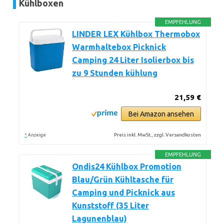
Kühlboxen
EMPFEHLUNG
LINDER LEX Kühlbox Thermobox
Warmhaltebox Picknick
Camping 24 Liter Isolierbox bis
zu 9 Stunden kühlung
21,59 €
Bei Amazon ansehen
*
Preis inkl. MwSt., zzgl. Versandkosten
Anzeige
EMPFEHLUNG
Ondis24 Kühlbox Promotion
Blau/Grün Kühltasche für
Camping und Picknick aus
Kunststoff (35 Liter
Lagunenblau)