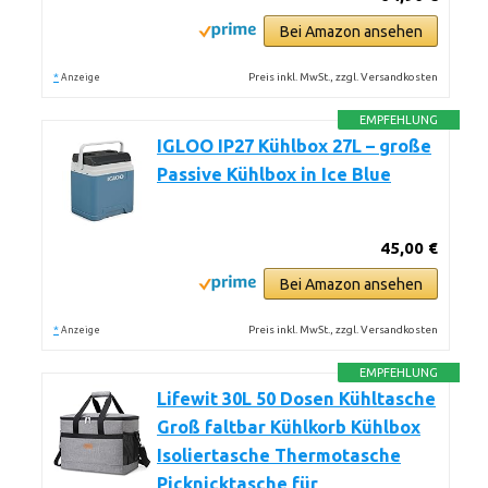
Bei Amazon ansehen
*
Preis inkl. MwSt., zzgl. Versandkosten
Anzeige
EMPFEHLUNG
IGLOO IP27 Kühlbox 27L – große
Passive Kühlbox in Ice Blue
45,00 €
Bei Amazon ansehen
*
Preis inkl. MwSt., zzgl. Versandkosten
Anzeige
EMPFEHLUNG
Lifewit 30L 50 Dosen Kühltasche
Groß faltbar Kühlkorb Kühlbox
Isoliertasche Thermotasche
Picknicktasche für