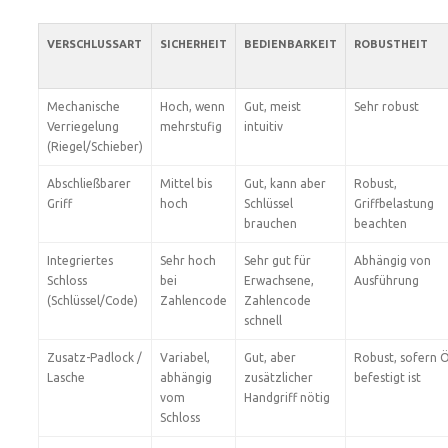
VERSCHLUSSART
SICHERHEIT
BEDIENBARKEIT
ROBUSTHEIT
Mechanische
Hoch, wenn
Gut, meist
Sehr robust
Verriegelung
mehrstufig
intuitiv
(Riegel/Schieber)
Abschließbarer
Mittel bis
Gut, kann aber
Robust,
Griff
hoch
Schlüssel
Griffbelastung
brauchen
beachten
Integriertes
Sehr hoch
Sehr gut für
Abhängig von
Schloss
bei
Erwachsene,
Ausführung
(Schlüssel/Code)
Zahlencode
Zahlencode
schnell
Zusatz-Padlock /
Variabel,
Gut, aber
Robust, sofern 
Lasche
abhängig
zusätzlicher
befestigt ist
vom
Handgriff nötig
Schloss