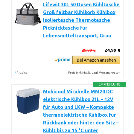
Lifewit 30L 50 Dosen Kühltasche
Groß faltbar Kühlkorb Kühlbox
Isoliertasche Thermotasche
Picknicktasche für
Lebensmitteltransport, Grau
29,99 €
24,99 €
Bei Amazon ansehen
*
Preis inkl. MwSt., zzgl. Versandkosten
Anzeige
EMPFEHLUNG
Mobicool Mirabelle MM24 DC
elektrische Kühlbox 21L – 12V
für Auto und LKW – Kompakte
thermoelektrische Kühlbox für
Rückbank oder hinter den Sitz –
Kühlt bis zu 15 °C unter