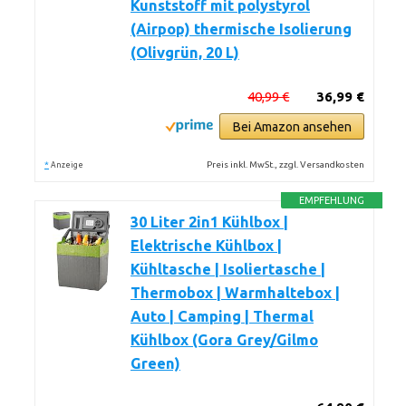
Kunststoff mit polystyrol
(Airpop) thermische Isolierung
(Olivgrün, 20 L)
40,99 €
36,99 €
Bei Amazon ansehen
*
Preis inkl. MwSt., zzgl. Versandkosten
Anzeige
EMPFEHLUNG
30 Liter 2in1 Kühlbox |
Elektrische Kühlbox |
Kühltasche | Isoliertasche |
Thermobox | Warmhaltebox |
Auto | Camping | Thermal
Kühlbox (Gora Grey/Gilmo
Green)