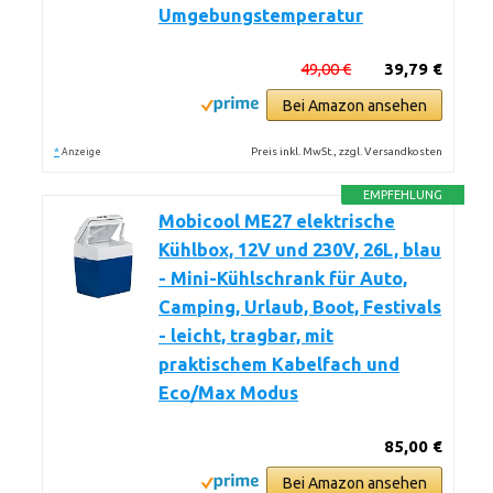
Umgebungstemperatur
49,00 €
39,79 €
Bei Amazon ansehen
*
Preis inkl. MwSt., zzgl. Versandkosten
Anzeige
EMPFEHLUNG
Mobicool ME27 elektrische
Kühlbox, 12V und 230V, 26L, blau
- Mini-Kühlschrank für Auto,
Camping, Urlaub, Boot, Festivals
- leicht, tragbar, mit
praktischem Kabelfach und
Eco/Max Modus
85,00 €
Bei Amazon ansehen