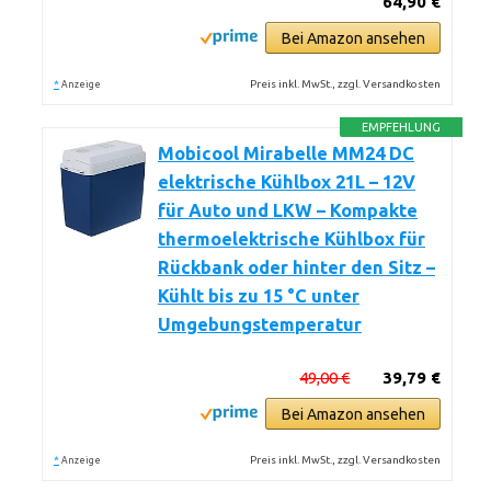
64,90 €
Bei Amazon ansehen
*
Preis inkl. MwSt., zzgl. Versandkosten
Anzeige
EMPFEHLUNG
Mobicool Mirabelle MM24 DC
elektrische Kühlbox 21L – 12V
für Auto und LKW – Kompakte
thermoelektrische Kühlbox für
Rückbank oder hinter den Sitz –
Kühlt bis zu 15 °C unter
Umgebungstemperatur
49,00 €
39,79 €
Bei Amazon ansehen
*
Preis inkl. MwSt., zzgl. Versandkosten
Anzeige