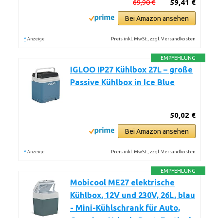
69,90 €
59,41 €
Bei Amazon ansehen
*
Preis inkl. MwSt., zzgl. Versandkosten
Anzeige
EMPFEHLUNG
IGLOO IP27 Kühlbox 27L – große
Passive Kühlbox in Ice Blue
50,02 €
Bei Amazon ansehen
*
Preis inkl. MwSt., zzgl. Versandkosten
Anzeige
EMPFEHLUNG
Mobicool ME27 elektrische
Kühlbox, 12V und 230V, 26L, blau
- Mini-Kühlschrank für Auto,