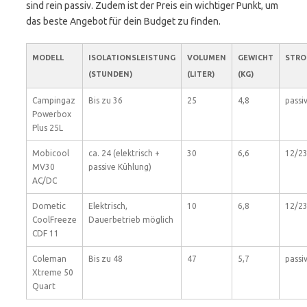
sind rein passiv. Zudem ist der Preis ein wichtiger Punkt, um
das beste Angebot für dein Budget zu finden.
MODELL
ISOLATIONSLEISTUNG
VOLUMEN
GEWICHT
STRO
(STUNDEN)
(LITER)
(KG)
Campingaz
Bis zu 36
25
4,8
passi
Powerbox
Plus 25L
Mobicool
ca. 24 (elektrisch +
30
6,6
12/23
MV30
passive Kühlung)
AC/DC
Dometic
Elektrisch,
10
6,8
12/23
CoolFreeze
Dauerbetrieb möglich
CDF 11
Coleman
Bis zu 48
47
5,7
passi
Xtreme 50
Quart