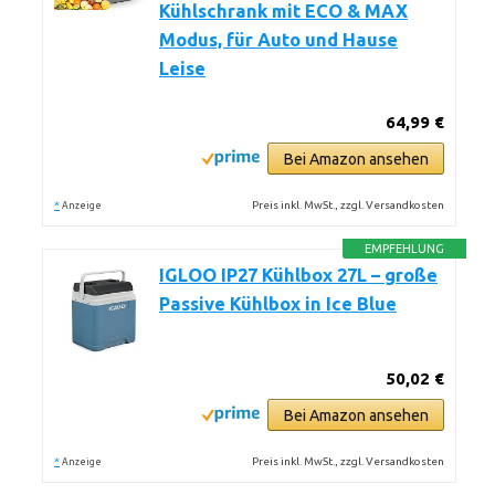
Kühlschrank mit ECO & MAX
Modus, für Auto und Hause
Leise
64,99 €
Bei Amazon ansehen
*
Preis inkl. MwSt., zzgl. Versandkosten
Anzeige
EMPFEHLUNG
IGLOO IP27 Kühlbox 27L – große
Passive Kühlbox in Ice Blue
50,02 €
Bei Amazon ansehen
*
Preis inkl. MwSt., zzgl. Versandkosten
Anzeige