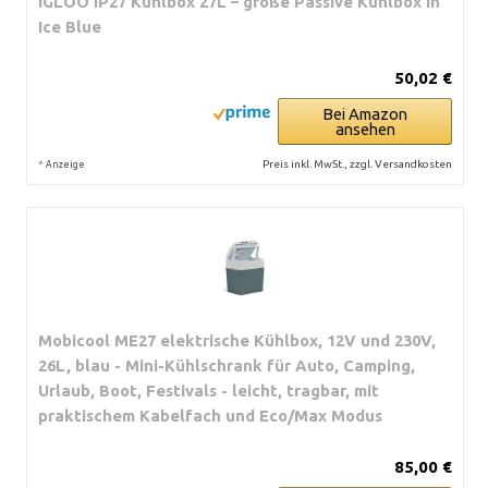
IGLOO IP27 Kühlbox 27L – große Passive Kühlbox in
Ice Blue
50,02 €
Bei Amazon
ansehen
*
Preis inkl. MwSt., zzgl. Versandkosten
Anzeige
Mobicool ME27 elektrische Kühlbox, 12V und 230V,
26L, blau - Mini-Kühlschrank für Auto, Camping,
Urlaub, Boot, Festivals - leicht, tragbar, mit
praktischem Kabelfach und Eco/Max Modus
85,00 €