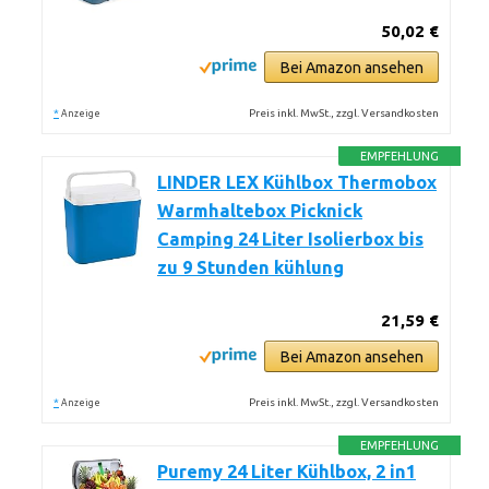
50,02 €
Bei Amazon ansehen
*
Preis inkl. MwSt., zzgl. Versandkosten
Anzeige
EMPFEHLUNG
LINDER LEX Kühlbox Thermobox
Warmhaltebox Picknick
Camping 24 Liter Isolierbox bis
zu 9 Stunden kühlung
21,59 €
Bei Amazon ansehen
*
Preis inkl. MwSt., zzgl. Versandkosten
Anzeige
EMPFEHLUNG
Puremy 24 Liter Kühlbox, 2 in1