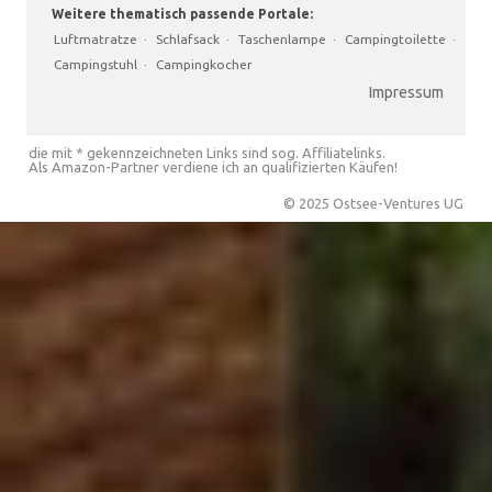
Weitere thematisch passende Portale:
Luftmatratze
·
Schlafsack
·
Taschenlampe
·
Campingtoilette
·
Campingstuhl
·
Campingkocher
Impressum
die mit * gekennzeichneten Links sind sog. Affiliatelinks.
Als Amazon-Partner verdiene ich an qualifizierten Käufen!
© 2025 Ostsee-Ventures UG