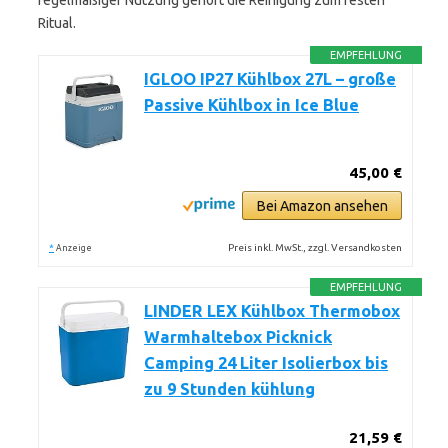
regelmäßiger Nutzung gehört die Reinigung zum festen
Ritual.
EMPFEHLUNG
IGLOO IP27 Kühlbox 27L – große
Passive Kühlbox in Ice Blue
45,00 €
Bei Amazon ansehen
*
Preis inkl. MwSt., zzgl. Versandkosten
Anzeige
EMPFEHLUNG
LINDER LEX Kühlbox Thermobox
Warmhaltebox Picknick
Camping 24 Liter Isolierbox bis
zu 9 Stunden kühlung
21,59 €