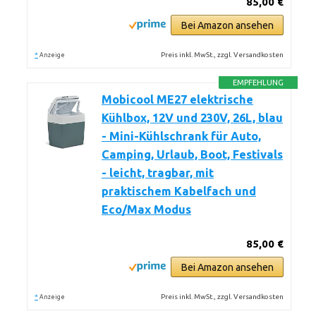
85,00 €
Bei Amazon ansehen
*
Preis inkl. MwSt., zzgl. Versandkosten
Anzeige
EMPFEHLUNG
Mobicool ME27 elektrische
Kühlbox, 12V und 230V, 26L, blau
- Mini-Kühlschrank für Auto,
Camping, Urlaub, Boot, Festivals
- leicht, tragbar, mit
praktischem Kabelfach und
Eco/Max Modus
85,00 €
Bei Amazon ansehen
*
Preis inkl. MwSt., zzgl. Versandkosten
Anzeige