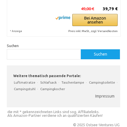
49,00 €
39,79 €
Bei Amazon
ansehen
*
Preis inkl. MwSt., zzgl. Versandkosten
Anzeige
Suchen
Suchen
Weitere thematisch passende Portale:
Luftmatratze
·
Schlafsack
·
Taschenlampe
·
Campingtoilette
·
Campingstuhl
·
Campingkocher
Impressum
die mit * gekennzeichneten Links sind sog. Affiliatelinks.
Als Amazon-Partner verdiene ich an qualifizierten Käufen!
© 2025 Ostsee-Ventures UG