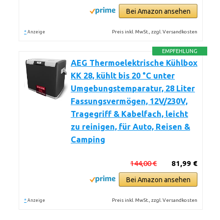
Bei Amazon ansehen
*
Preis inkl. MwSt., zzgl. Versandkosten
Anzeige
EMPFEHLUNG
AEG Thermoelektrische Kühlbox
KK 28, kühlt bis 20 °C unter
Umgebungstemparatur, 28 Liter
Fassungsvermögen, 12V/230V,
Tragegriff & Kabelfach, leicht
zu reinigen, für Auto, Reisen &
Camping
144,00 €
81,99 €
Bei Amazon ansehen
*
Preis inkl. MwSt., zzgl. Versandkosten
Anzeige