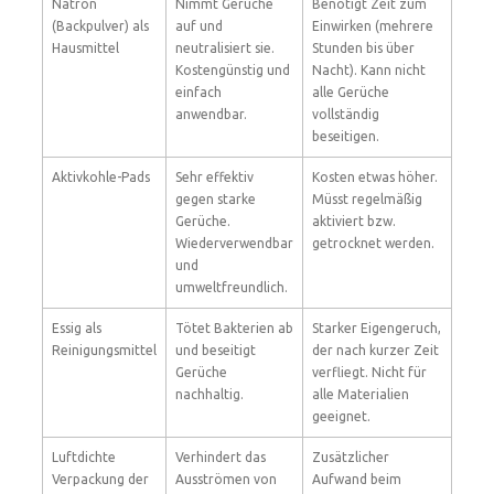
Natron
Nimmt Gerüche
Benötigt Zeit zum
(Backpulver) als
auf und
Einwirken (mehrere
Hausmittel
neutralisiert sie.
Stunden bis über
Kostengünstig und
Nacht). Kann nicht
einfach
alle Gerüche
anwendbar.
vollständig
beseitigen.
Aktivkohle-Pads
Sehr effektiv
Kosten etwas höher.
gegen starke
Müsst regelmäßig
Gerüche.
aktiviert bzw.
Wiederverwendbar
getrocknet werden.
und
umweltfreundlich.
Essig als
Tötet Bakterien ab
Starker Eigengeruch,
Reinigungsmittel
und beseitigt
der nach kurzer Zeit
Gerüche
verfliegt. Nicht für
nachhaltig.
alle Materialien
geeignet.
Luftdichte
Verhindert das
Zusätzlicher
Verpackung der
Ausströmen von
Aufwand beim