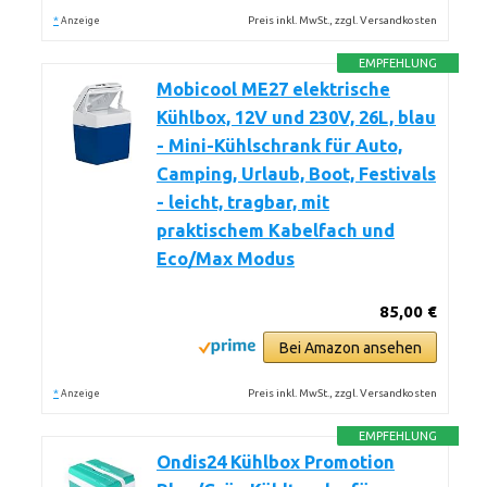
*
Preis inkl. MwSt., zzgl. Versandkosten
Anzeige
EMPFEHLUNG
Mobicool ME27 elektrische
Kühlbox, 12V und 230V, 26L, blau
- Mini-Kühlschrank für Auto,
Camping, Urlaub, Boot, Festivals
- leicht, tragbar, mit
praktischem Kabelfach und
Eco/Max Modus
85,00 €
Bei Amazon ansehen
*
Preis inkl. MwSt., zzgl. Versandkosten
Anzeige
EMPFEHLUNG
Ondis24 Kühlbox Promotion