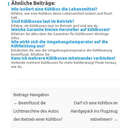
Ähnliche Beiträge:
Wie isoliert eine Kühlbox die Lebensmittel?
Erfahre, wie eine Kühlbox deine Lebensmittel isoliert und frisch
hält....
Sind Kühlboxen laut im Betrieb?
Erfahre, ob Kühlboxen laut im Betrieb sind und wie du...
Welche Garantie bieten Hersteller auf Kühlboxen?
Erfahren Sie alles über die Garantien für Kühlboxen! Wichtige
Infos...
Wie wirkt sich die Umgebungstemperatur auf die
Kühlleistung aus?
Entdecken Sie, wie die Umgebungstemperatur die Kühlleistung
beeinflusst. Erhalten Sie...
Kann ich mehrere Kühlboxen miteinander verbinden?
Verbinde mehrere Kühlboxen für mehr Kühlleistung! Finde heraus,
wie du...
Beitrags-Navigation
←
Beeinflusst die
Darf ich eine Kühlbox im
Lichtmaschine des Autos
Handgepäck ins Flugzeug
den Betrieb einer Kühlbox?
mitnehmen?
→