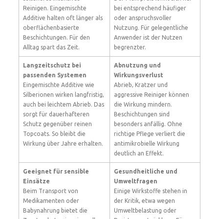
Reinigen. Eingemischte
bei entsprechend häufiger
Additive halten oft länger als
oder anspruchsvoller
oberflächenbasierte
Nutzung. Für gelegentliche
Beschichtungen. Für den
Anwender ist der Nutzen
Alltag spart das Zeit.
begrenzter.
Langzeitschutz bei
Abnutzung und
passenden Systemen
Wirkungsverlust
Eingemischte Additive wie
Abrieb, Kratzer und
Silberionen wirken langfristig,
aggressive Reiniger können
auch bei leichtem Abrieb. Das
die Wirkung mindern.
sorgt für dauerhafteren
Beschichtungen sind
Schutz gegenüber reinen
besonders anfällig. Ohne
Topcoats. So bleibt die
richtige Pflege verliert die
Wirkung über Jahre erhalten.
antimikrobielle Wirkung
deutlich an Effekt.
Geeignet für sensible
Gesundheitliche und
Einsätze
Umweltfragen
Beim Transport von
Einige Wirkstoffe stehen in
Medikamenten oder
der Kritik, etwa wegen
Babynahrung bietet die
Umweltbelastung oder