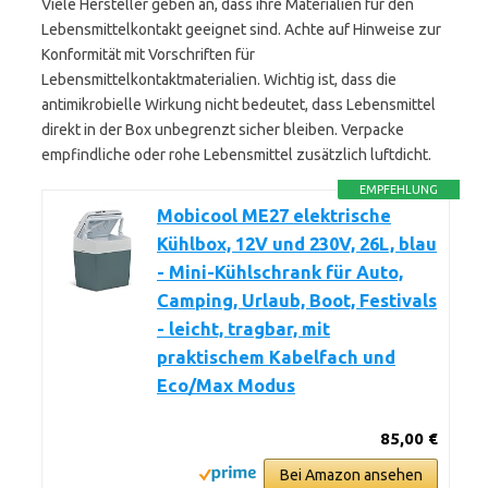
Viele Hersteller geben an, dass ihre Materialien für den
Lebensmittelkontakt geeignet sind. Achte auf Hinweise zur
Konformität mit Vorschriften für
Lebensmittelkontaktmaterialien. Wichtig ist, dass die
antimikrobielle Wirkung nicht bedeutet, dass Lebensmittel
direkt in der Box unbegrenzt sicher bleiben. Verpacke
empfindliche oder rohe Lebensmittel zusätzlich luftdicht.
EMPFEHLUNG
Mobicool ME27 elektrische
Kühlbox, 12V und 230V, 26L, blau
- Mini-Kühlschrank für Auto,
Camping, Urlaub, Boot, Festivals
- leicht, tragbar, mit
praktischem Kabelfach und
Eco/Max Modus
85,00 €
Bei Amazon ansehen