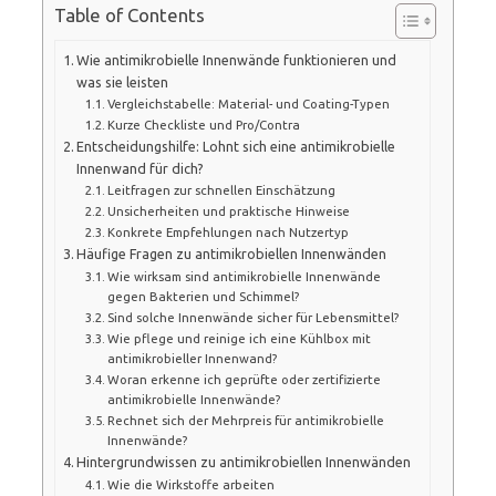
Table of Contents
Wie antimikrobielle Innenwände funktionieren und
was sie leisten
Vergleichstabelle: Material- und Coating-Typen
Kurze Checkliste und Pro/Contra
Entscheidungshilfe: Lohnt sich eine antimikrobielle
Innenwand für dich?
Leitfragen zur schnellen Einschätzung
Unsicherheiten und praktische Hinweise
Konkrete Empfehlungen nach Nutzertyp
Häufige Fragen zu antimikrobiellen Innenwänden
Wie wirksam sind antimikrobielle Innenwände
gegen Bakterien und Schimmel?
Sind solche Innenwände sicher für Lebensmittel?
Wie pflege und reinige ich eine Kühlbox mit
antimikrobieller Innenwand?
Woran erkenne ich geprüfte oder zertifizierte
antimikrobielle Innenwände?
Rechnet sich der Mehrpreis für antimikrobielle
Innenwände?
Hintergrundwissen zu antimikrobiellen Innenwänden
Wie die Wirkstoffe arbeiten