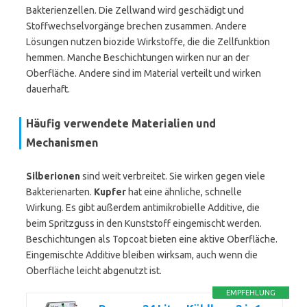
Bakterienzellen. Die Zellwand wird geschädigt und
Stoffwechselvorgänge brechen zusammen. Andere
Lösungen nutzen biozide Wirkstoffe, die die Zellfunktion
hemmen. Manche Beschichtungen wirken nur an der
Oberfläche. Andere sind im Material verteilt und wirken
dauerhaft.
Häufig verwendete Materialien und
Mechanismen
Silberionen
sind weit verbreitet. Sie wirken gegen viele
Bakterienarten.
Kupfer
hat eine ähnliche, schnelle
Wirkung. Es gibt außerdem antimikrobielle Additive, die
beim Spritzguss in den Kunststoff eingemischt werden.
Beschichtungen als Topcoat bieten eine aktive Oberfläche.
Eingemischte Additive bleiben wirksam, auch wenn die
Oberfläche leicht abgenutzt ist.
EMPFEHLUNG