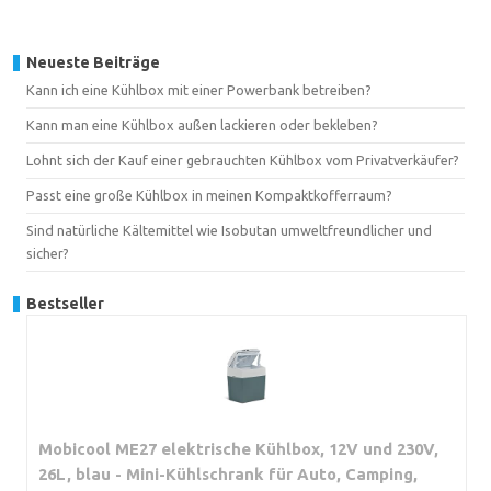
Neueste Beiträge
Kann ich eine Kühlbox mit einer Powerbank betreiben?
Kann man eine Kühlbox außen lackieren oder bekleben?
Lohnt sich der Kauf einer gebrauchten Kühlbox vom Privatverkäufer?
Passt eine große Kühlbox in meinen Kompaktkofferraum?
Sind natürliche Kältemittel wie Isobutan umweltfreundlicher und
sicher?
Bestseller
Mobicool ME27 elektrische Kühlbox, 12V und 230V,
26L, blau - Mini-Kühlschrank für Auto, Camping,