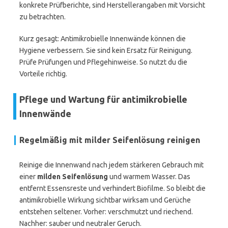
konkrete Prüfberichte, sind Herstellerangaben mit Vorsicht
zu betrachten.
Kurz gesagt: Antimikrobielle Innenwände können die
Hygiene verbessern. Sie sind kein Ersatz für Reinigung.
Prüfe Prüfungen und Pflegehinweise. So nutzt du die
Vorteile richtig.
Pflege und Wartung für antimikrobielle
Innenwände
Regelmäßig mit milder Seifenlösung reinigen
Reinige die Innenwand nach jedem stärkeren Gebrauch mit
einer
milden Seifenlösung
und warmem Wasser. Das
entfernt Essensreste und verhindert Biofilme. So bleibt die
antimikrobielle Wirkung sichtbar wirksam und Gerüche
entstehen seltener. Vorher: verschmutzt und riechend.
Nachher: sauber und neutraler Geruch.