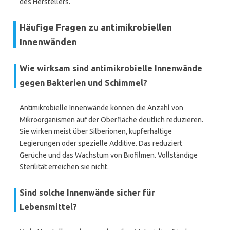
des Herstellers.
Häufige Fragen zu antimikrobiellen
Innenwänden
Wie wirksam sind antimikrobielle Innenwände
gegen Bakterien und Schimmel?
Antimikrobielle Innenwände können die Anzahl von
Mikroorganismen auf der Oberfläche deutlich reduzieren.
Sie wirken meist über Silberionen, kupferhaltige
Legierungen oder spezielle Additive. Das reduziert
Gerüche und das Wachstum von Biofilmen. Vollständige
Sterilität erreichen sie nicht.
Sind solche Innenwände sicher für
Lebensmittel?