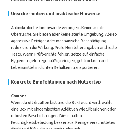
Unsicherheiten und praktische Hinweise
Antimikrobielle Innenwände verringern Keime auf der
Oberfläche. Sie bieten aber keine sterile Umgebung. Abrieb,
aggressive Reiniger oder mechanische Beschädigung
reduzieren die Wirkung. Prüfe Herstellerangaben und reale
Tests. Wenn Prüfberichte fehlen, setze auf einfache
Hygieneregeln: regelmäßig reinigen, gut trocknen und
Lebensmittel in dichten Behältern transportieren.
Konkrete Empfehlungen nach Nutzertyp
Camper
Wenn du oft draußen bist und die Box feucht wird, wähle
eine Box mit eingemischten Additiven wie Silberionen oder
robusten Beschichtungen. Diese halten
Feuchtigkeitsbelastung besser aus. Reinige Verschüttetes