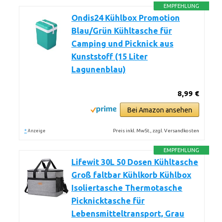
EMPFEHLUNG
Ondis24 Kühlbox Promotion
Blau/Grün Kühltasche für
Camping und Picknick aus
Kunststoff (15 Liter
Lagunenblau)
8,99 €
Bei Amazon ansehen
*
Preis inkl. MwSt., zzgl. Versandkosten
Anzeige
EMPFEHLUNG
Lifewit 30L 50 Dosen Kühltasche
Groß faltbar Kühlkorb Kühlbox
Isoliertasche Thermotasche
Picknicktasche für
Lebensmitteltransport, Grau