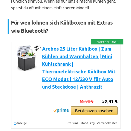
Funktion sinnvoll. Wenn es nur ums einfache Kühlen geht,
sparst du oft mit einem einfacheren Modell.
Für wen lohnen sich Kühlboxen mit Extras
wie Bluetooth?
EMPFEHLUNG
Arebos 25 Liter Kühlbox | Zum
Kühlen und Warmhalten | Mini
Kühlschrank |
Thermoelektrische Kühlbox Mit
ECO Modus | 12/230 V für Auto
und Steckdose | Anthrazit
69,90 €
59,41 €
Bei Amazon ansehen
*
Preis inkl. MwSt., zzgl. Versandkosten
Anzeige