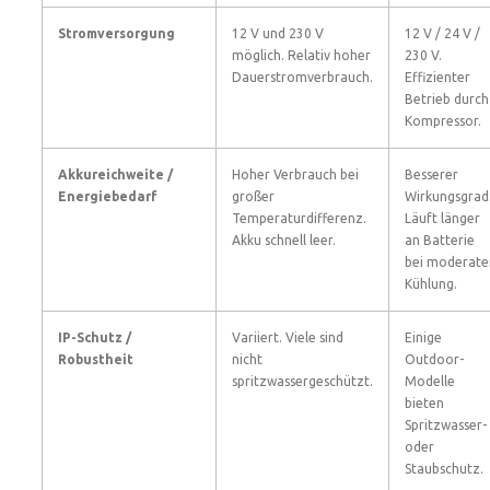
Stromversorgung
12 V und 230 V
12 V / 24 V /
möglich. Relativ hoher
230 V.
Dauerstromverbrauch.
Effizienter
Betrieb durch
Kompressor.
Akkureichweite /
Hoher Verbrauch bei
Besserer
Energiebedarf
großer
Wirkungsgrad
Temperaturdifferenz.
Läuft länger
Akku schnell leer.
an Batterie
bei moderate
Kühlung.
IP-Schutz /
Variiert. Viele sind
Einige
Robustheit
nicht
Outdoor-
spritzwassergeschützt.
Modelle
bieten
Spritzwasser-
oder
Staubschutz.