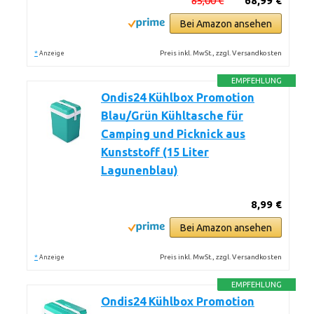
85,00 €
68,99 €
Bei Amazon ansehen
*
Preis inkl. MwSt., zzgl. Versandkosten
Anzeige
EMPFEHLUNG
Ondis24 Kühlbox Promotion
Blau/Grün Kühltasche für
Camping und Picknick aus
Kunststoff (15 Liter
Lagunenblau)
8,99 €
Bei Amazon ansehen
*
Preis inkl. MwSt., zzgl. Versandkosten
Anzeige
EMPFEHLUNG
Ondis24 Kühlbox Promotion