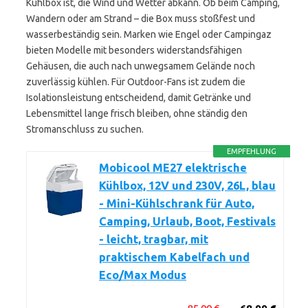
Kühlbox ist, die Wind und Wetter abkann. Ob beim Camping,
Wandern oder am Strand – die Box muss stoßfest und
wasserbeständig sein. Marken wie Engel oder Campingaz
bieten Modelle mit besonders widerstandsfähigen
Gehäusen, die auch nach unwegsamem Gelände noch
zuverlässig kühlen. Für Outdoor-Fans ist zudem die
Isolationsleistung entscheidend, damit Getränke und
Lebensmittel lange frisch bleiben, ohne ständig den
Stromanschluss zu suchen.
EMPFEHLUNG
Mobicool ME27 elektrische
Kühlbox, 12V und 230V, 26L, blau
- Mini-Kühlschrank für Auto,
Camping, Urlaub, Boot, Festivals
- leicht, tragbar, mit
praktischem Kabelfach und
Eco/Max Modus