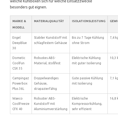
welche Kühlboxen sich für welche Einsatzzwecke
besonders gut eignen.
MARKE &
MATERIALQUALITÄT
ISOLATIONSLEISTUNG
GEWI
MODELL
Engel
Stabiler Kunststoff mit
Bis zu 7 Tage Kühlung
7,4 k
DeepBlue
schlagfestem Gehäuse
ohne Strom
30
Dometic
Robustes ABS-
Elektrische Kühlung
10,3 
CoolFun
Material, stoßfest
mit guter Isolierung
CSX 35
Campingaz
Doppelwandiges
Gute passive Kühlung
7,1 k
Powerbox
Gehäuse,
mit Isolierung
Plus 36L
strapazierfähig
Waeco
Robuster ABS-
Elektrische
16,8 
CoolFreeze
Kunststoff mit
Kompressorkühlung,
CFX 40
Aluminiumverstärkung
sehr effizient