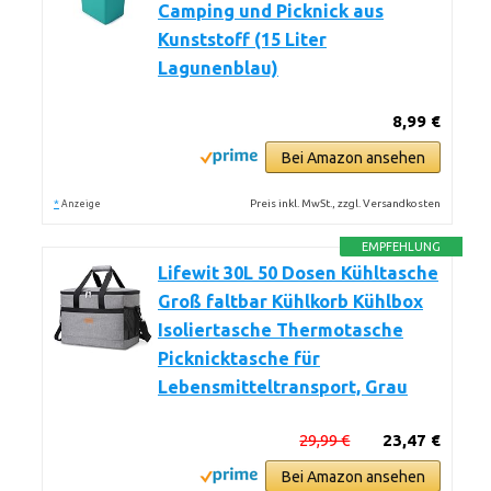
Camping und Picknick aus
Kunststoff (15 Liter
Lagunenblau)
8,99 €
Bei Amazon ansehen
*
Preis inkl. MwSt., zzgl. Versandkosten
Anzeige
EMPFEHLUNG
Lifewit 30L 50 Dosen Kühltasche
Groß faltbar Kühlkorb Kühlbox
Isoliertasche Thermotasche
Picknicktasche für
Lebensmitteltransport, Grau
29,99 €
23,47 €
Bei Amazon ansehen