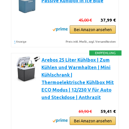
Passive Kühlbox in Ice Blue
45,00 €
37,99 €
Bei Amazon ansehen
*
Preis inkl. MwSt., zzgl. Versandkosten
Anzeige
EMPFEHLUNG
Arebos 25 Liter Kühlbox | Zum
Kühlen und Warmhalten | Mini
Kühlschrank |
Thermoelektrische Kühlbox Mit
ECO Modus | 12/230 V für Auto
und Steckdose | Anthrazit
69,90 €
59,41 €
Bei Amazon ansehen