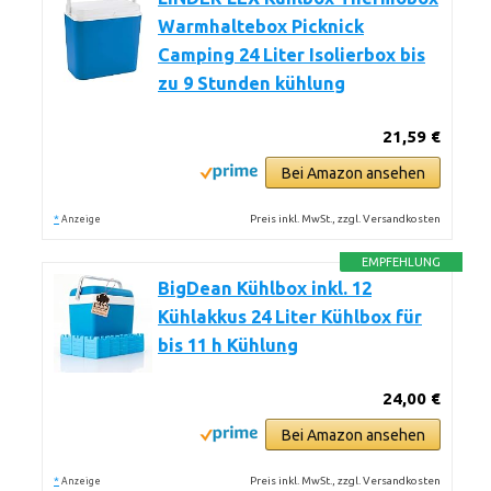
Warmhaltebox Picknick
Camping 24 Liter Isolierbox bis
zu 9 Stunden kühlung
21,59 €
Bei Amazon ansehen
*
Preis inkl. MwSt., zzgl. Versandkosten
Anzeige
EMPFEHLUNG
BigDean Kühlbox inkl. 12
Kühlakkus 24 Liter Kühlbox für
bis 11 h Kühlung
24,00 €
Bei Amazon ansehen
*
Preis inkl. MwSt., zzgl. Versandkosten
Anzeige